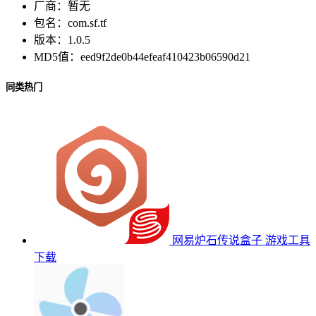
厂商：
暂无
包名：
com.sf.tf
版本：
1.0.5
MD5值：
eed9f2de0b44efeaf410423b06590d21
同类热门
网易炉石传说盒子
游戏工具
下载