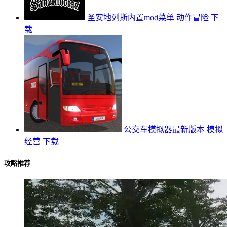
圣安地列斯内置mod菜单
动作冒险
下
载
公交车模拟器最新版本
模拟
经营
下载
攻略推荐