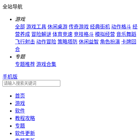
全站导航
游戏
全部
游戏工具
休闲桌游
传奇游戏
经典街机
动作格斗
经
营养成
冒险解谜
体育竞速
竞技格斗
模拟经营
音乐舞蹈
飞行射击
动作冒险
策略塔防
休闲益智
角色扮演
卡牌回
合
专题
专题推荐
游戏合集
手机版
首页
游戏
软件
教程攻略
专题
软件更新