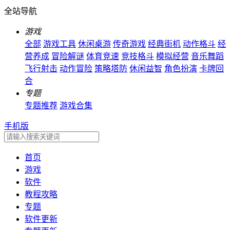
全站导航
游戏
全部
游戏工具
休闲桌游
传奇游戏
经典街机
动作格斗
经
营养成
冒险解谜
体育竞速
竞技格斗
模拟经营
音乐舞蹈
飞行射击
动作冒险
策略塔防
休闲益智
角色扮演
卡牌回
合
专题
专题推荐
游戏合集
手机版
首页
游戏
软件
教程攻略
专题
软件更新