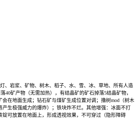
瓜灯、岩浆、矿物、树木、稻子、水、雪、冰、草地、所有人造
落40矿产物（无需加热），有结晶矿的矿石掉落5结晶矿物，
会在地面生成；钻石矿与煤矿生成位置对调；撸树mod（树木
将产生极强威力的爆炸）；铁块炸不烂。其他增强：冰面不打
铁锭可放置在地面上，形成透视效果，不可穿过（隐形障碍