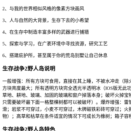
2、与我的世界相似风格的像素方块画风
3、人与自然的大背景，生存下去的小希望
4、在生存中制造丰富多样的武器进行捕猎
5、探索与学习，在广袤环境中寻找资源，研究工艺
6、搭建庇护所，甚至属于你的荒岛别墅让自己休息
生存战争2野人岛说明
一般增强：所有方块可食用，直接在其上睡，不被水冲走（除火
方块亮度最大；所有透明方块完全透光半透明冰（IOS版无此
草地、耕地、玻璃、加固的玻璃和窗户掉落本身；破坏火掉宝
只需要破坏最下面一格整棵树都可以被破坏）。爆炸增强：雷
滑；岩浆不可穿过，小麦不可穿过，木牌磁铁彩砖可穿过；火
物）；高草和枯草在条件适宜的情况下可成长为橡树；箱子容积提
生存战争2野人岛特色