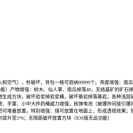
和空气），秒破坏，背包一格可容纳99999个。亮度增强：南
功能）产物增强：树木、仙人掌、南瓜掉落40，无结晶矿的矿石掉
物生成方块，破坏岩浆掉岩浆桶，破坏基岩掉落基岩；各种浅层矿
管、手雷、小中大炸药桶威力增强，核弹电池（被爆炸间接引爆
把可堆叠放置。特别增强：煤可放置在地面上，形成透视效果；
升至5*6；无限距破坏放置方块（IOS版无此功能）