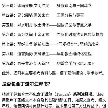
第三讲：迦南逐鹿 文明冲突——征服迦南与王国建立
第四讲：兄弟阋墙 国破家亡——王国分裂与覆灭
第五讲：异乡明月 故土情怀——囚掳归回与智慧文学
第六讲：两经之间 上帝无言——希腊化时期犹太思想新趋势
第七讲：耶稣基督 纳新吐故——“同观福音”与耶稣的改革
第八讲：迫害频仍 夹缝求生——早期教会组织化进程
第九讲：同舟共济 新天新地——约翰文学与《启示录》
此外，还附有主要参考资料与跋，便于延伸阅读与学术参考。
是否包含丁道尔注释书？
精读圣经和合本
不包含丁道尔（Tyndale）系列注释书
。该应
用聚焦于圣经文本本身及其基础辅助工具，如原文查考、经文
串珠、语音朗读与灵修计划等，虽未集成第三方注释丛书，但