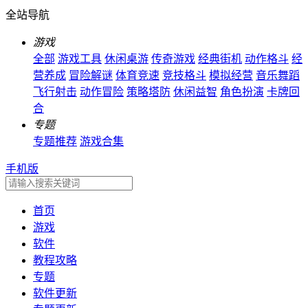
全站导航
游戏
全部
游戏工具
休闲桌游
传奇游戏
经典街机
动作格斗
经
营养成
冒险解谜
体育竞速
竞技格斗
模拟经营
音乐舞蹈
飞行射击
动作冒险
策略塔防
休闲益智
角色扮演
卡牌回
合
专题
专题推荐
游戏合集
手机版
首页
游戏
软件
教程攻略
专题
软件更新