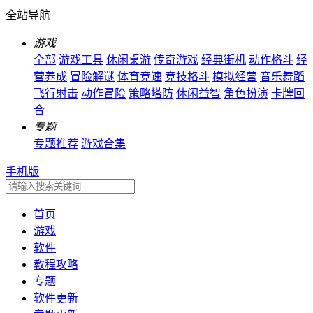
全站导航
游戏
全部
游戏工具
休闲桌游
传奇游戏
经典街机
动作格斗
经
营养成
冒险解谜
体育竞速
竞技格斗
模拟经营
音乐舞蹈
飞行射击
动作冒险
策略塔防
休闲益智
角色扮演
卡牌回
合
专题
专题推荐
游戏合集
手机版
首页
游戏
软件
教程攻略
专题
软件更新