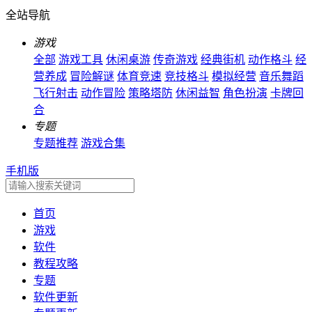
全站导航
游戏
全部
游戏工具
休闲桌游
传奇游戏
经典街机
动作格斗
经
营养成
冒险解谜
体育竞速
竞技格斗
模拟经营
音乐舞蹈
飞行射击
动作冒险
策略塔防
休闲益智
角色扮演
卡牌回
合
专题
专题推荐
游戏合集
手机版
首页
游戏
软件
教程攻略
专题
软件更新