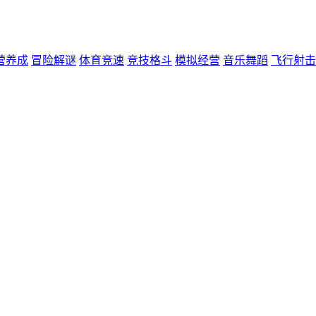
营养成
冒险解谜
体育竞速
竞技格斗
模拟经营
音乐舞蹈
飞行射击