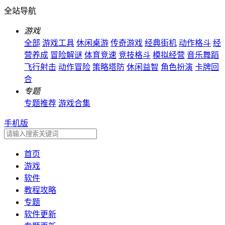
全站导航
游戏
全部
游戏工具
休闲桌游
传奇游戏
经典街机
动作格斗
经
营养成
冒险解谜
体育竞速
竞技格斗
模拟经营
音乐舞蹈
飞行射击
动作冒险
策略塔防
休闲益智
角色扮演
卡牌回
合
专题
专题推荐
游戏合集
手机版
首页
游戏
软件
教程攻略
专题
软件更新