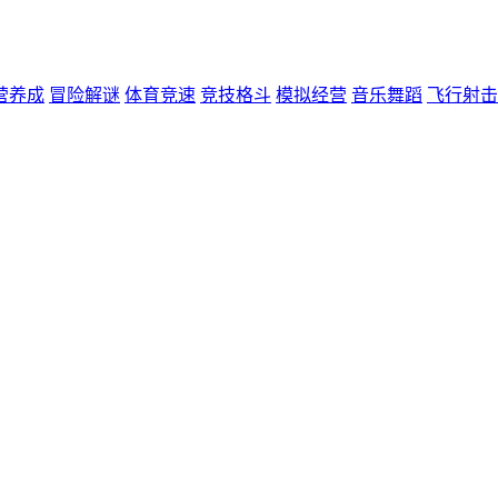
营养成
冒险解谜
体育竞速
竞技格斗
模拟经营
音乐舞蹈
飞行射击