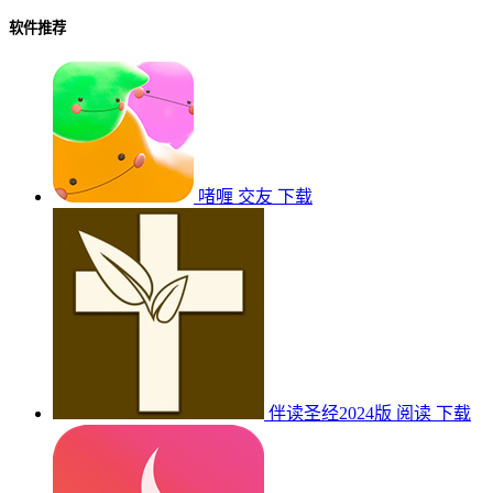
软件推荐
啫喱
交友
下载
伴读圣经2024版
阅读
下载