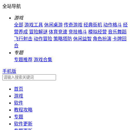
全站导航
游戏
全部
游戏工具
休闲桌游
传奇游戏
经典街机
动作格斗
经
营养成
冒险解谜
体育竞速
竞技格斗
模拟经营
音乐舞蹈
飞行射击
动作冒险
策略塔防
休闲益智
角色扮演
卡牌回
合
专题
专题推荐
游戏合集
手机版
首页
游戏
软件
教程攻略
专题
软件更新