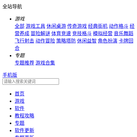
全站导航
游戏
全部
游戏工具
休闲桌游
传奇游戏
经典街机
动作格斗
经
营养成
冒险解谜
体育竞速
竞技格斗
模拟经营
音乐舞蹈
飞行射击
动作冒险
策略塔防
休闲益智
角色扮演
卡牌回
合
专题
专题推荐
游戏合集
手机版
首页
游戏
软件
教程攻略
专题
软件更新