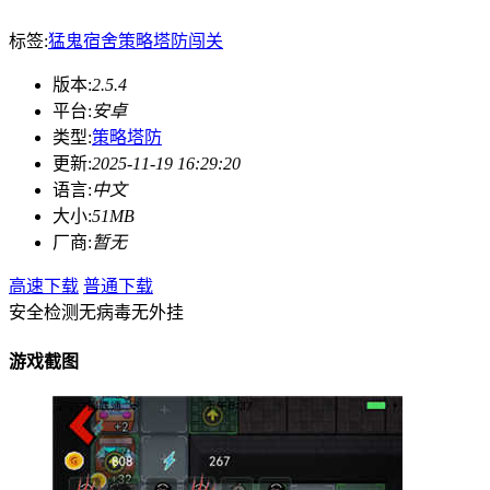
标签:
猛鬼宿舍
策略
塔防
闯关
版本:
2.5.4
平台:
安卓
类型:
策略塔防
更新:
2025-11-19 16:29:20
语言:
中文
大小:
51MB
厂商:
暂无
高速下载
普通下载
安全检测
无病毒
无外挂
游戏截图