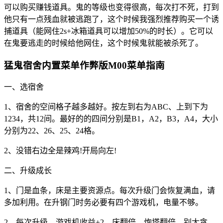
可以购买赚钱道具。鬼的等级也变得很高，每次打不死，打到
他只有一点残血就被逃跑了，这个时候我强烈推荐购买一个诱
捕道具（能网住2s+冰箱道具可以增加50%的时长）。它可以
在鬼要逃走的时候给他网住，这个时候鬼就能被杀死了。
猛鬼宿舍内置菜单作弊版M00菜单指南
一、选宿舍
1、宿舍的空间格子越多越好。按左到右为ABC、上到下为
1234，共12间。最好的的四间分别是B1，A2，B3，A4，大小
分别为22、26、25、24格。
2、没错右边全是辣鸡!开局向左!
二、升级成长
1、门是血条，床是主要资源点。每次升级门会恢复满血，请
多加利用。在升钢门时务必要有四个游戏机，电量不够。
2、每次升级，游戏机收益+2，床翻倍，炮塔翻倍。别太贪