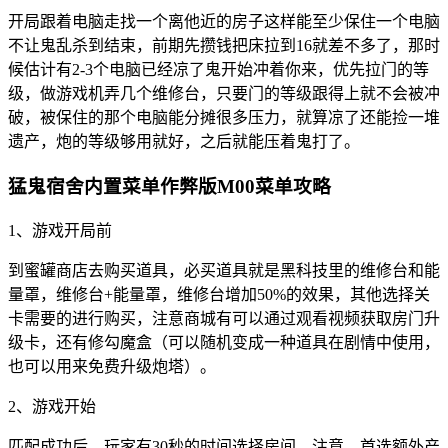
开局跟着电脑走找一个离他近的房子这样能至少保住一个电脑
不让鬼乱杀到结束，前期先攒钱把床拉到16就差不多了，那时
候估计有2-3个电脑已经凉了鬼开始冲着你来，优先拉门的等
级，做游戏机弄几个维修台，只要门的等级跟得上就不会被冲
破，被保住的那个电脑能分摊很多压力，就算凉了还能捡一堆
遗产，炮的等级够用就好，之后就能压着鬼打了。
猛鬼宿舍内置菜单作弊版M00菜单攻略
1、游戏开局前
到蜜罐商店去购买道具，必买道具就是黑科技里的维修台和能
量罩，维修台+能量罩，维修台增加50%的效果，其他选择关
卡需要的进行购买，注意商城有可以通过观看视频获取房门升
级卡，还有修勾魔盒（可以随机变成一种道具在剧情中使用，
也可以用来免费升级炮塔）。
2、游戏开始
匹配成功后，玩家有30秒的时间选择房间，注意，首选额外产