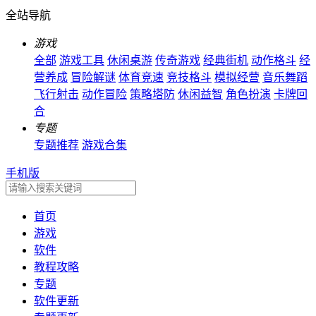
全站导航
游戏
全部
游戏工具
休闲桌游
传奇游戏
经典街机
动作格斗
经
营养成
冒险解谜
体育竞速
竞技格斗
模拟经营
音乐舞蹈
飞行射击
动作冒险
策略塔防
休闲益智
角色扮演
卡牌回
合
专题
专题推荐
游戏合集
手机版
首页
游戏
软件
教程攻略
专题
软件更新