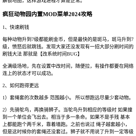
解锁地图，这样游戏进程才算是正常。
疯狂动物园内置MOD菜单2024攻略
1、快速刷钱
每种动物升到7级都能刷金币，但是最快的是斑马，斑马升到7
级，愤怒后就跳钱。发现大家还没发现有一招大部分刷时间的
刷钱大法 那就是【改系统时间BUG】
全满级场地，先在设置中改时间，随便拉，有操作都要在网络
连上的状态才可以成功。
2、如何跑得更远
1）套绳套的次数越多 范围越小。 所以想跑远尽量少套动物。
2）先骑鸵鸟，再换骑狮子。当鸵鸟升到相应的等级时 如果撞
到一个单位会飞出去。相当于多一条命。如果不是手残 基本
上都能跑个两千米，靠着墙跑。之前也说过 绳子越套越小，
但是这时候你的套绳还没套过。狮子就不用说了升到一定等级