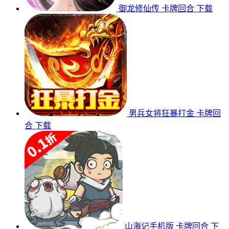
御龙修仙传
卡牌回合
下载
男兵女将狂暴打金
卡牌回
合
下载
山海记手机版
卡牌回合
下