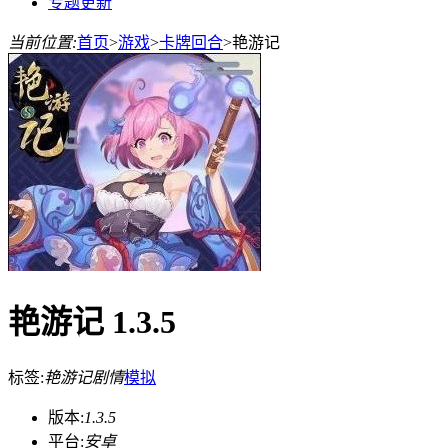
专题更新
当前位置:
首页
>
游戏
>
卡牌回合
>
艳游记
艳游记 1.3.5
标签:
艳游记
剧情
模拟
版本:
1.3.5
平台:
安卓