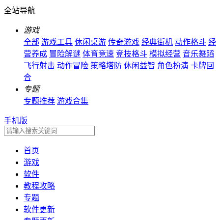
全站导航
游戏
全部
游戏工具
休闲桌游
传奇游戏
经典街机
动作格斗
经
营养成
冒险解谜
体育竞速
竞技格斗
模拟经营
音乐舞蹈
飞行射击
动作冒险
策略塔防
休闲益智
角色扮演
卡牌回
合
专题
专题推荐
游戏合集
手机版
首页
游戏
软件
教程攻略
专题
软件更新