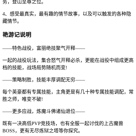
务，登山至尊之位。
4、感受最真实，最有趣的情节故事，以及可以触发的各种隐
藏情节。
艳游记说明
——特色战役，富丽绝技聚气开释——
一起的战役玩法，集合怒气开释必杀，更能在战役中组成更高
档的技能，战场局势随机而变!
——策略制胜，技能丰厚调配无穷——
每个英豪都有专属技能，主角更是有几十种专属技能调配，常
胜之师，唯变不破!
——更多应战，炼魔斗佛诸仙退位——
既有一决高低PVP竞技场，也有全服一起讨伐的上古魔兽
BOSS，更有无尽炼狱之塔等你探究。