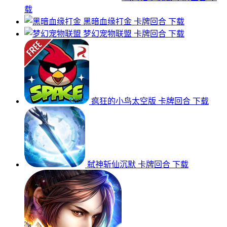
载
黑暗血缘打金
卡牌回合
下载
梦幻宠物联盟
卡牌回合
下载
疯狂的小鸟太空版
卡牌回合
下载
弑神斩仙沉默
卡牌回合
下载