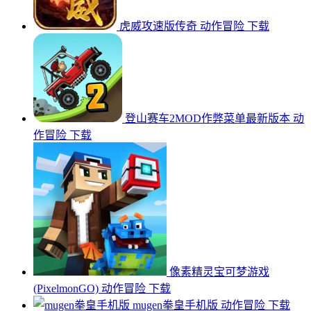
虎威攻速版传奇
动作冒险
下载
登山赛车2MOD作弊菜单最新版本
动
作冒险
下载
像素精灵宝可梦游戏
(PixelmonGO)
动作冒险
下载
mugen拳皇手机版
动作冒险
下载