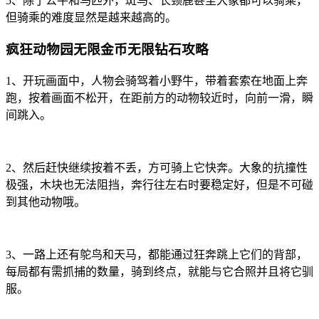
5、除了公牛和马匹外，斑马、长颈鹿甚至大象都可以骑乘，
但骑乘的难度显然是越来越高的。
疯狂动物园无限金币无限钻石攻略
1、开玩画面中，人物会骑驾着小野牛，带着套索在地面上奔
跑，按着画面不松开，在距前方的动物较近时，向前一滑，瞬
间跳入。
2、然后赶快继续按着不丢，方可骑上它快奔。大象的抗撞性
极强，木块也无法阻挡，奔行往左右时要稳定好，但是不可碰
到其他动物哦。
3、一路上还有鸵鸟和天马，都能通过狂奔跳上它们的背部，
每局都有需抓捕的数量，骑到终点，就能与它合照并且将它驯
服。