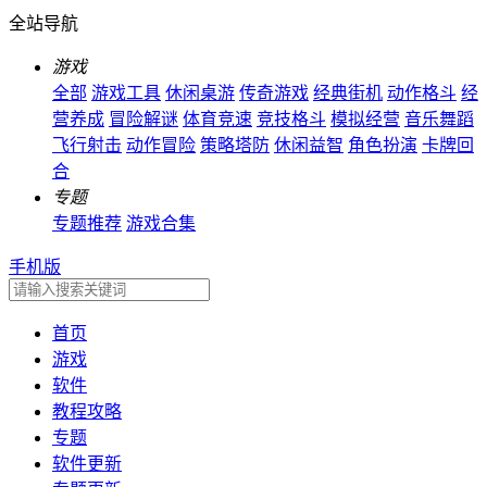
全站导航
游戏
全部
游戏工具
休闲桌游
传奇游戏
经典街机
动作格斗
经
营养成
冒险解谜
体育竞速
竞技格斗
模拟经营
音乐舞蹈
飞行射击
动作冒险
策略塔防
休闲益智
角色扮演
卡牌回
合
专题
专题推荐
游戏合集
手机版
首页
游戏
软件
教程攻略
专题
软件更新