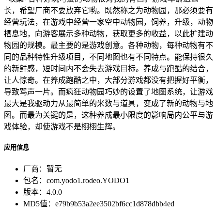
长，希望厂商不要放弃它哟。既然称之为动物园，那必须要有
经营玩法，在游戏中经营一家空中动物园，饲养，升级，动物
栖息地，向游客展示多种动物，获取更多的收益，以此扩建动
物园的规模。最主要的是游戏创意。各种动物，每种动物有不
同的品种特性升级项目，不同地图也有不同特点。能保持很久
的新鲜感，短时间内不会失去游戏目标。养成与跑酷的结合，
让人惊奇。在养成跑酷之中，大部分游戏都没有把握好平衡，
导致骂声一片。而疯狂动物园巧妙的设置了地图系统，让游戏
最大是我驱动力从最简单的米数与道具，变成了新的动物与地
图。而最为关键的是，这种养成最小限度的影响局内公平与游
戏体验，却使游戏不是栩栩生辉。
应用信息
厂商：
暂无
包名：
com.yodo1.rodeo.YODO1
版本：
4.0.0
MD5值：
e79b9b53a2ee3502bf6cc1d878dbb4ed