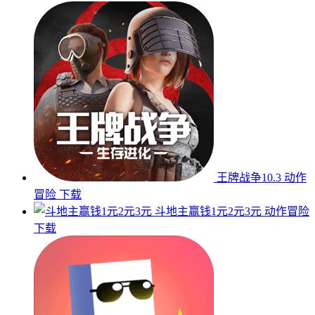
王牌战争10.3
动作
冒险
下载
斗地主赢钱1元2元3元
动作冒险
下载