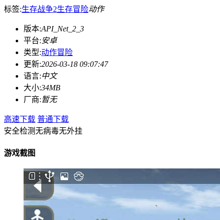
标签:
生存战争2
生存
冒险
动作
版本:
API_Net_2_3
平台:
安卓
类型:
动作冒险
更新:
2026-03-18 09:07:47
语言:
中文
大小:
34MB
厂商:
暂无
高速下载
普通下载
安全检测
无病毒
无外挂
游戏截图