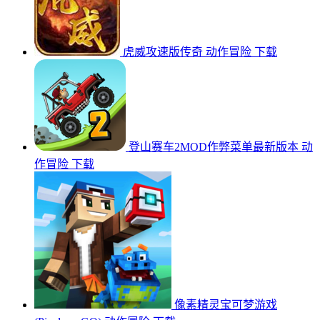
虎威攻速版传奇
动作冒险
下载
登山赛车2MOD作弊菜单最新版本
动
作冒险
下载
像素精灵宝可梦游戏