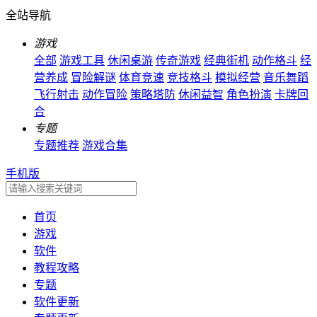
全站导航
游戏
全部
游戏工具
休闲桌游
传奇游戏
经典街机
动作格斗
经
营养成
冒险解谜
体育竞速
竞技格斗
模拟经营
音乐舞蹈
飞行射击
动作冒险
策略塔防
休闲益智
角色扮演
卡牌回
合
专题
专题推荐
游戏合集
手机版
首页
游戏
软件
教程攻略
专题
软件更新