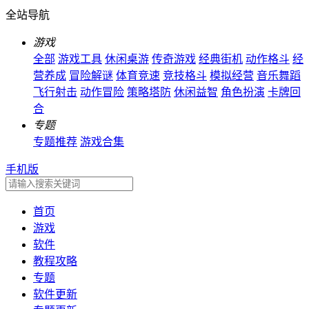
全站导航
游戏
全部
游戏工具
休闲桌游
传奇游戏
经典街机
动作格斗
经
营养成
冒险解谜
体育竞速
竞技格斗
模拟经营
音乐舞蹈
飞行射击
动作冒险
策略塔防
休闲益智
角色扮演
卡牌回
合
专题
专题推荐
游戏合集
手机版
首页
游戏
软件
教程攻略
专题
软件更新