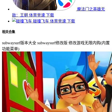
魔法门之英雄无
敌：王朝
体育竞速
下载
碰撞飞车
体育竞速
下载
相关合集
subwaysurf版本大全
subwaysurf修改版
修改游戏无限内购(内置
功能菜单)