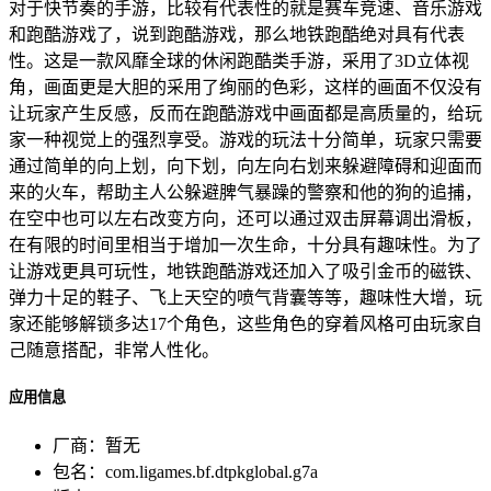
对于快节奏的手游，比较有代表性的就是赛车竞速、音乐游戏
和跑酷游戏了，说到跑酷游戏，那么地铁跑酷绝对具有代表
性。这是一款风靡全球的休闲跑酷类手游，采用了3D立体视
角，画面更是大胆的采用了绚丽的色彩，这样的画面不仅没有
让玩家产生反感，反而在跑酷游戏中画面都是高质量的，给玩
家一种视觉上的强烈享受。游戏的玩法十分简单，玩家只需要
通过简单的向上划，向下划，向左向右划来躲避障碍和迎面而
来的火车，帮助主人公躲避脾气暴躁的警察和他的狗的追捕，
在空中也可以左右改变方向，还可以通过双击屏幕调出滑板，
在有限的时间里相当于增加一次生命，十分具有趣味性。为了
让游戏更具可玩性，地铁跑酷游戏还加入了吸引金币的磁铁、
弹力十足的鞋子、飞上天空的喷气背囊等等，趣味性大增，玩
家还能够解锁多达17个角色，这些角色的穿着风格可由玩家自
己随意搭配，非常人性化。
应用信息
厂商：
暂无
包名：
com.ligames.bf.dtpkglobal.g7a