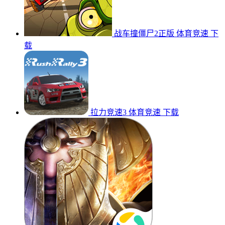
战车撞僵尸2正版
体育竞速
下
载
拉力竞速3
体育竞速
下载