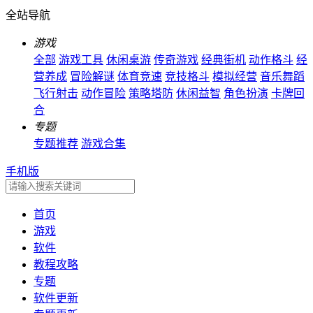
全站导航
游戏
全部
游戏工具
休闲桌游
传奇游戏
经典街机
动作格斗
经
营养成
冒险解谜
体育竞速
竞技格斗
模拟经营
音乐舞蹈
飞行射击
动作冒险
策略塔防
休闲益智
角色扮演
卡牌回
合
专题
专题推荐
游戏合集
手机版
首页
游戏
软件
教程攻略
专题
软件更新