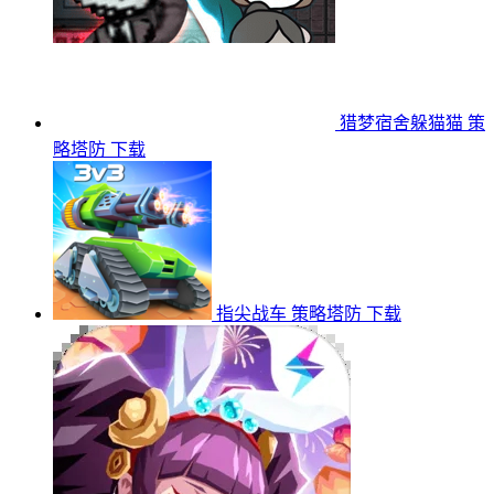
猎梦宿舍躲猫猫
策
略塔防
下载
指尖战车
策略塔防
下载