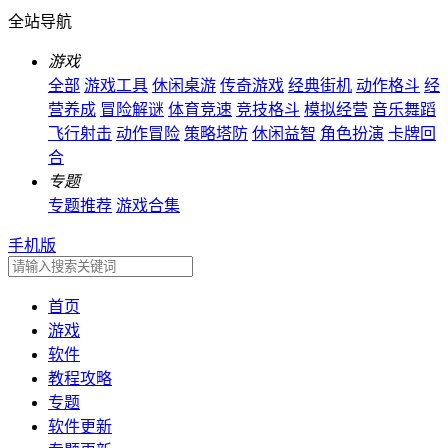
全站导航
游戏
全部
游戏工具
休闲桌游
传奇游戏
经典街机
动作格斗
经
营养成
冒险解谜
体育竞速
竞技格斗
模拟经营
音乐舞蹈
飞行射击
动作冒险
策略塔防
休闲益智
角色扮演
卡牌回
合
专题
专题推荐
游戏合集
手机版
首页
游戏
软件
教程攻略
专题
软件更新