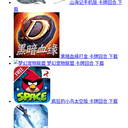
山海记手机版
卡牌回合
下
载
黑暗血缘打金
卡牌回合
下载
梦幻宠物联盟
卡牌回合
下载
疯狂的小鸟太空版
卡牌回合
下载