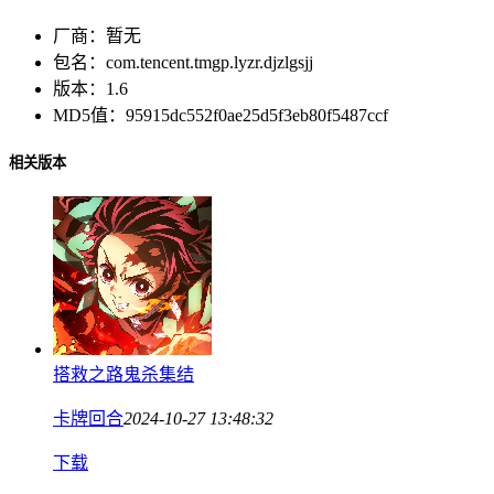
厂商：
暂无
包名：
com.tencent.tmgp.lyzr.djzlgsjj
版本：
1.6
MD5值：
95915dc552f0ae25d5f3eb80f5487ccf
相关版本
搭救之路鬼杀集结
卡牌回合
2024-10-27 13:48:32
下载