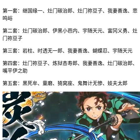
第一套：继国缘一、灶门碳治郎、灶门祢豆子、我妻善逸、悲
鸣峪
第二套：灶门碳治郎、伊黑小芭内、宇随天元、富冈义勇、灶
门祢豆子
第三套：岩柱、时透无一郎、我妻善逸、蝴蝶忍、宇随天元
第四套：灶门祢豆子、炼狱杏寿郎、我妻善逸、灶门碳治郎、
嘴平伊之助
第五套：黑死牟、童磨、猗窝座、鬼舞计无惨、妓夫太郎