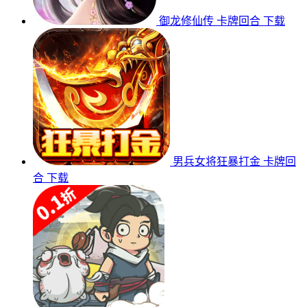
御龙修仙传
卡牌回合
下载
男兵女将狂暴打金
卡牌回
合
下载