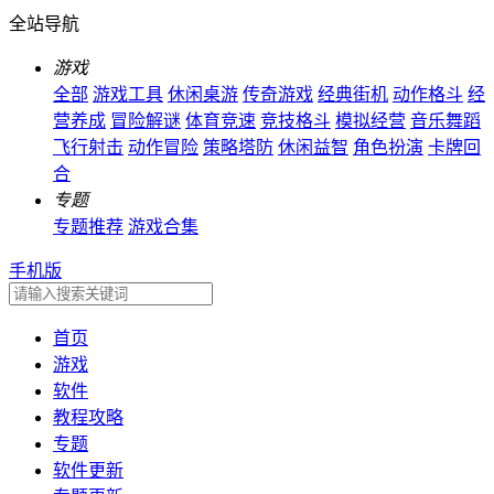
全站导航
游戏
全部
游戏工具
休闲桌游
传奇游戏
经典街机
动作格斗
经
营养成
冒险解谜
体育竞速
竞技格斗
模拟经营
音乐舞蹈
飞行射击
动作冒险
策略塔防
休闲益智
角色扮演
卡牌回
合
专题
专题推荐
游戏合集
手机版
首页
游戏
软件
教程攻略
专题
软件更新