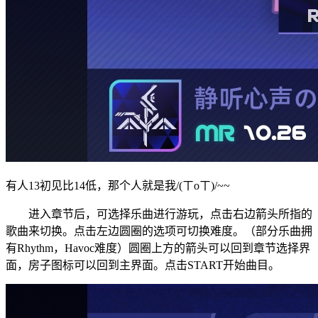
有人13初见比14低，那个人就是我/(ㄒoㄒ)/~~
进入章节后，可选择乐曲进行游玩，点击右边箭头所指的
歌曲来切换。点击左边圆圈的选项可切换难度。（部分乐曲拥
有Rhythm，Havoc难度）圆圈上方的箭头可以回到章节选择界
面，房子图标可以回到主界面。点击START开始曲目。