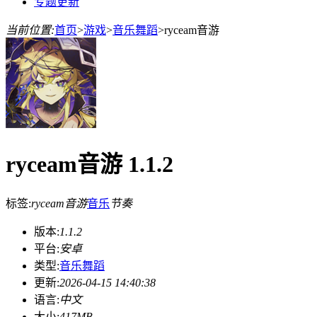
专题更新
当前位置:
首页
>
游戏
>
音乐舞蹈
>
ryceam音游
ryceam音游 1.1.2
标签:
ryceam音游
音乐
节奏
版本:
1.1.2
平台:
安卓
类型:
音乐舞蹈
更新:
2026-04-15 14:40:38
语言:
中文
大小:
417MB