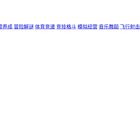
营养成
冒险解谜
体育竞速
竞技格斗
模拟经营
音乐舞蹈
飞行射击