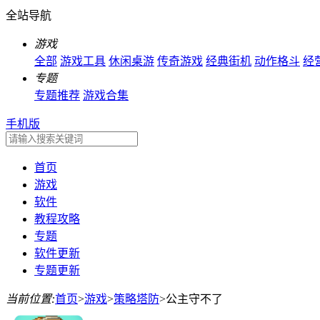
全站导航
游戏
全部
游戏工具
休闲桌游
传奇游戏
经典街机
动作格斗
经
专题
专题推荐
游戏合集
手机版
首页
游戏
软件
教程攻略
专题
软件更新
专题更新
当前位置:
首页
>
游戏
>
策略塔防
>
公主守不了