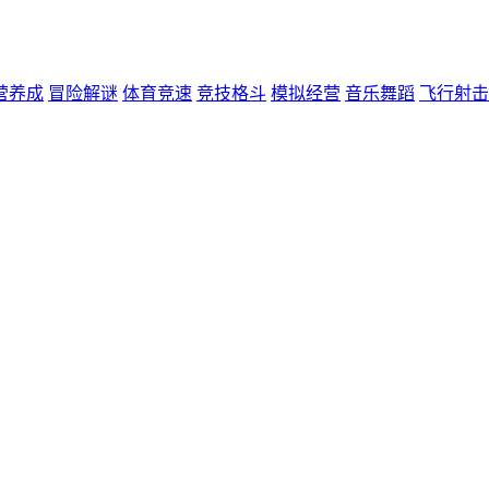
营养成
冒险解谜
体育竞速
竞技格斗
模拟经营
音乐舞蹈
飞行射击