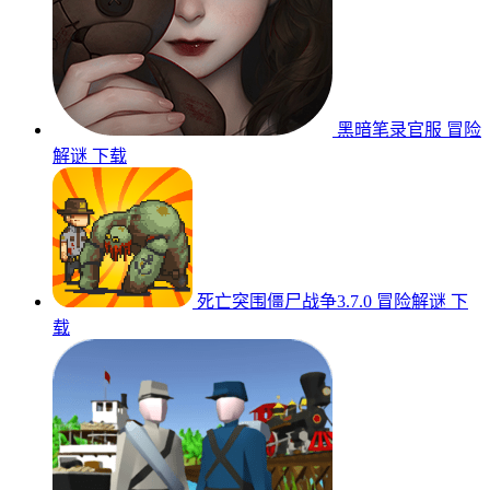
黑暗笔录官服
冒险
解谜
下载
死亡突围僵尸战争3.7.0
冒险解谜
下
载