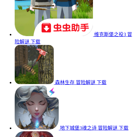
维克斯堡之役3
冒
险解谜
下载
森林生存
冒险解谜
下载
地下城堡3魂之诗
冒险解谜
下载