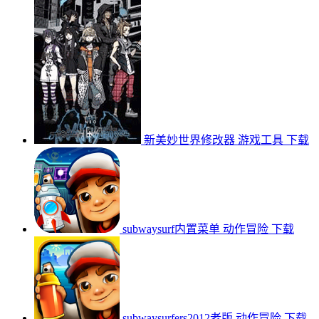
新美妙世界修改器
游戏工具
下载
subwaysurf内置菜单
动作冒险
下载
subwaysurfers2012老版
动作冒险
下载