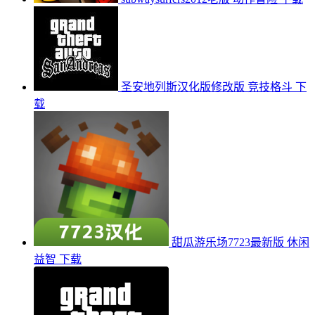
圣安地列斯汉化版修改版
竞技格斗
下
载
甜瓜游乐场7723最新版
休闲
益智
下载