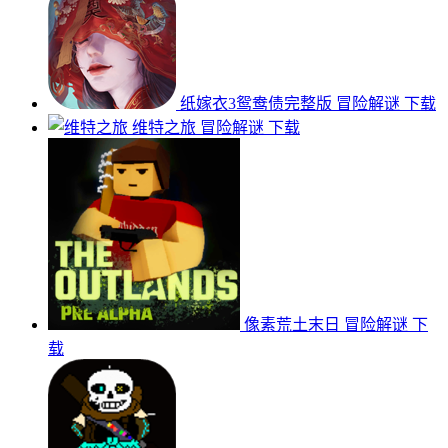
纸嫁衣3鸳鸯债完整版
冒险解谜
下载
维特之旅
冒险解谜
下载
像素荒土末日
冒险解谜
下
载