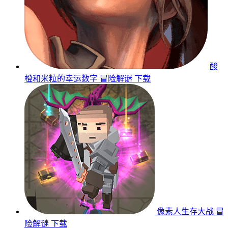
酸
橙和米粒的幸运数字
冒险解谜
下载
像素人生存大战
冒
险解谜
下载