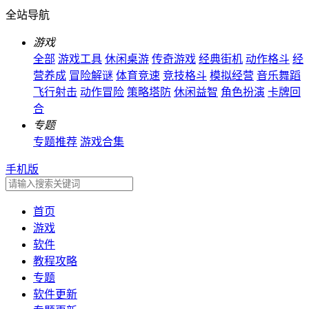
全站导航
游戏
全部
游戏工具
休闲桌游
传奇游戏
经典街机
动作格斗
经
营养成
冒险解谜
体育竞速
竞技格斗
模拟经营
音乐舞蹈
飞行射击
动作冒险
策略塔防
休闲益智
角色扮演
卡牌回
合
专题
专题推荐
游戏合集
手机版
首页
游戏
软件
教程攻略
专题
软件更新