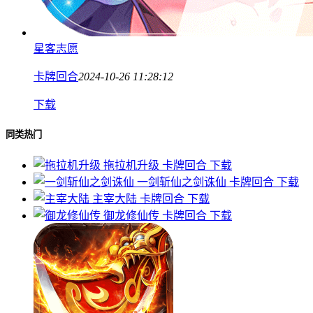
星客志愿
卡牌回合
2024-10-26 11:28:12
下载
同类热门
拖拉机升级
卡牌回合
下载
一剑斩仙之剑诛仙
卡牌回合
下载
主宰大陆
卡牌回合
下载
御龙修仙传
卡牌回合
下载