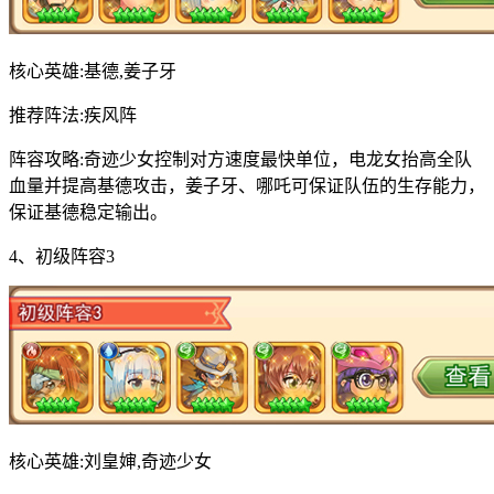
核心英雄:基德,姜子牙
推荐阵法:疾风阵
阵容攻略:奇迹少女控制对方速度最快单位，电龙女抬高全队
血量并提高基德攻击，姜子牙、哪吒可保证队伍的生存能力，
保证基德稳定输出。
4、初级阵容3
核心英雄:刘皇婶,奇迹少女