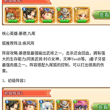
核心英雄:基德,九尾
狐推荐阵法:疾风阵
阵容攻略:基德是最强输出武将之一，击杀还会回血，拥有强
大的生存能力(同类武将:村の女神，灭神TwoB等。)姜子牙是
最强肉盾之一。阵容搭配九尾狐的控制，可以打出很高的伤
害。
3、初级阵容2