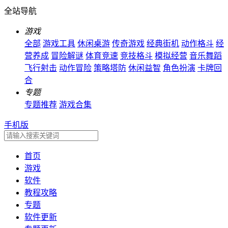
全站导航
游戏
全部
游戏工具
休闲桌游
传奇游戏
经典街机
动作格斗
经
营养成
冒险解谜
体育竞速
竞技格斗
模拟经营
音乐舞蹈
飞行射击
动作冒险
策略塔防
休闲益智
角色扮演
卡牌回
合
专题
专题推荐
游戏合集
手机版
首页
游戏
软件
教程攻略
专题
软件更新