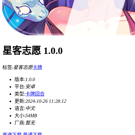
星客志愿 1.0.0
标签:
星客志愿
卡牌
版本:
1.0.0
平台:
安卓
类型:
卡牌回合
更新:
2024-10-26 11:28:12
语言:
中文
大小:
54MB
厂商:
暂无
高速下载
普通下载