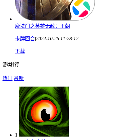
魔法门之英雄无敌：王朝
卡牌回合
|
2024-10-26 11:28:12
下载
游戏排行
热门
最新
1