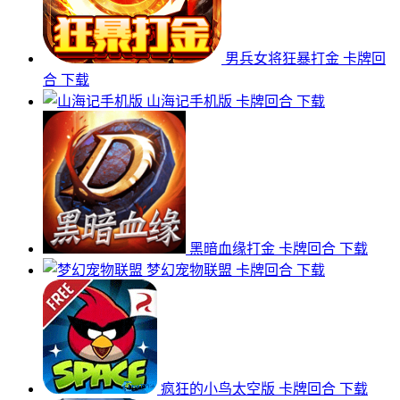
男兵女将狂暴打金
卡牌回
合
下载
山海记手机版
卡牌回合
下载
黑暗血缘打金
卡牌回合
下载
梦幻宠物联盟
卡牌回合
下载
疯狂的小鸟太空版
卡牌回合
下载