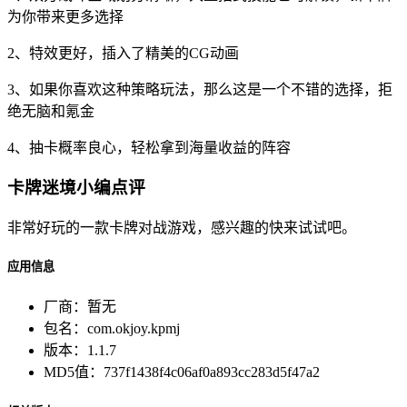
为你带来更多选择
2、特效更好，插入了精美的CG动画
3、如果你喜欢这种策略玩法，那么这是一个不错的选择，拒
绝无脑和氪金
4、抽卡概率良心，轻松拿到海量收益的阵容
卡牌迷境小编点评
非常好玩的一款卡牌对战游戏，感兴趣的快来试试吧。
应用信息
厂商：
暂无
包名：
com.okjoy.kpmj
版本：
1.1.7
MD5值：
737f1438f4c06af0a893cc283d5f47a2