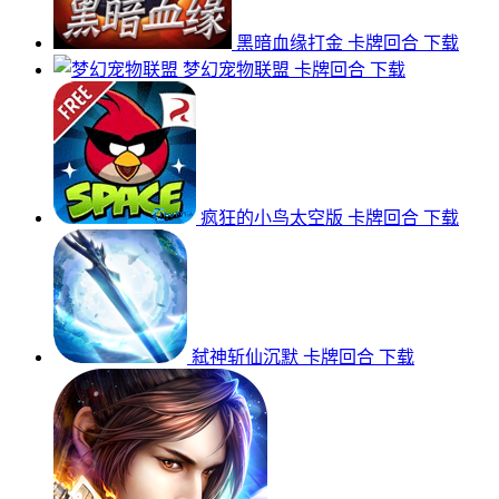
黑暗血缘打金
卡牌回合
下载
梦幻宠物联盟
卡牌回合
下载
疯狂的小鸟太空版
卡牌回合
下载
弑神斩仙沉默
卡牌回合
下载