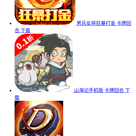
男兵女将狂暴打金
卡牌回
合
下载
山海记手机版
卡牌回合
下
载