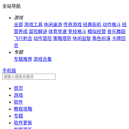
全站导航
游戏
全部
游戏工具
休闲桌游
传奇游戏
经典街机
动作格斗
经
营养成
冒险解谜
体育竞速
竞技格斗
模拟经营
音乐舞蹈
飞行射击
动作冒险
策略塔防
休闲益智
角色扮演
卡牌回
合
专题
专题推荐
游戏合集
手机版
首页
游戏
软件
教程攻略
专题
软件更新