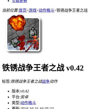
专题更新
当前位置:
首页
>
游戏
>
动作格斗
>
铁锈战争王者之战
铁锈战争王者之战 v0.42
标签:
铁锈战争王者之战
战争
动作
版本:
v0.42
平台:
安卓
类型:
动作格斗
更新:
2024-10-31 16:35:22