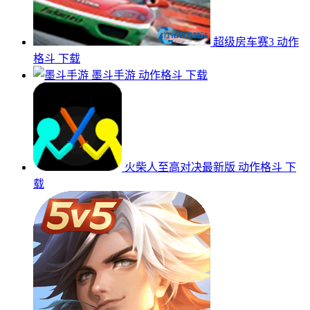
超级房车赛3
动作
格斗
下载
墨斗手游
动作格斗
下载
火柴人至高对决最新版
动作格斗
下
载