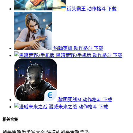
街头霸王
动作格斗
下载
约翰英雄
动作格斗
下载
黑暗荒野2手机版
动作格斗
下载
黎明死线M
动作格斗
下载
漫威未来之战
动作格斗
下载
相关合集
战争策略类手游大全
好玩的战争策略手游