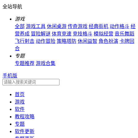
全站导航
游戏
全部
游戏工具
休闲桌游
传奇游戏
经典街机
动作格斗
经
营养成
冒险解谜
体育竞速
竞技格斗
模拟经营
音乐舞蹈
飞行射击
动作冒险
策略塔防
休闲益智
角色扮演
卡牌回
合
专题
专题推荐
游戏合集
手机版
首页
游戏
软件
教程攻略
专题
软件更新