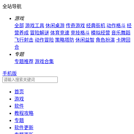
全站导航
游戏
全部
游戏工具
休闲桌游
传奇游戏
经典街机
动作格斗
经
营养成
冒险解谜
体育竞速
竞技格斗
模拟经营
音乐舞蹈
飞行射击
动作冒险
策略塔防
休闲益智
角色扮演
卡牌回
合
专题
专题推荐
游戏合集
手机版
首页
游戏
软件
教程攻略
专题
软件更新