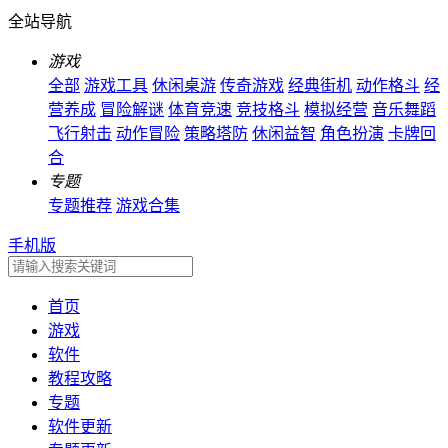
全站导航
游戏
全部
游戏工具
休闲桌游
传奇游戏
经典街机
动作格斗
经
营养成
冒险解谜
体育竞速
竞技格斗
模拟经营
音乐舞蹈
飞行射击
动作冒险
策略塔防
休闲益智
角色扮演
卡牌回
合
专题
专题推荐
游戏合集
手机版
首页
游戏
软件
教程攻略
专题
软件更新