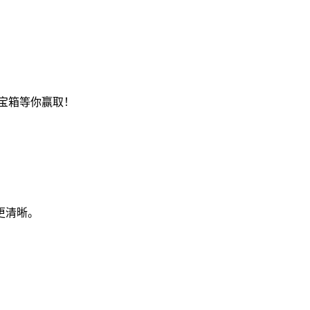
ss宝箱等你赢取！
更清晰。