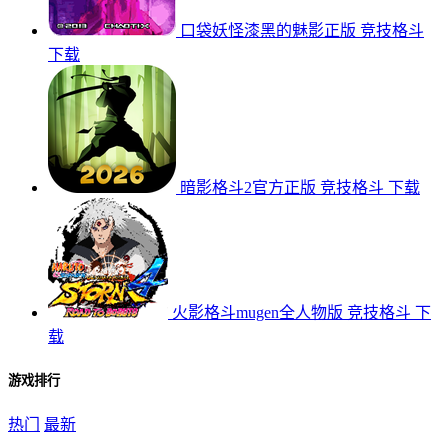
口袋妖怪漆黑的魅影正版
竞技格斗
下载
暗影格斗2官方正版
竞技格斗
下载
火影格斗mugen全人物版
竞技格斗
下
载
游戏排行
热门
最新