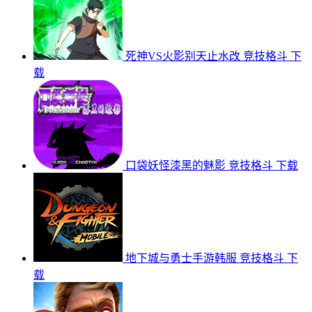
死神VS火影别天止水改
竞技格斗
下
载
口袋妖怪漆黑的魅影
竞技格斗
下载
地下城与勇士手游韩服
竞技格斗
下
载