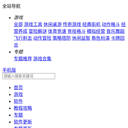
全站导航
游戏
全部
游戏工具
休闲桌游
传奇游戏
经典街机
动作格斗
经
营养成
冒险解谜
体育竞速
竞技格斗
模拟经营
音乐舞蹈
飞行射击
动作冒险
策略塔防
休闲益智
角色扮演
卡牌回
合
专题
专题推荐
游戏合集
手机版
首页
游戏
软件
教程攻略
专题
软件更新