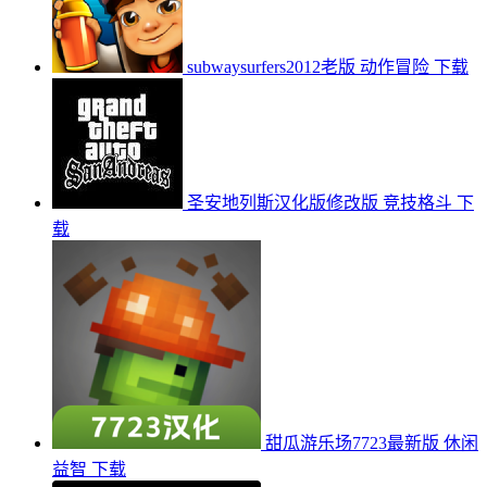
subwaysurfers2012老版
动作冒险
下载
圣安地列斯汉化版修改版
竞技格斗
下
载
甜瓜游乐场7723最新版
休闲
益智
下载