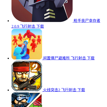
枪手丧尸幸存者
2.0.9
飞行射击
下载
闲置僵尸避难所
飞行射击
下载
火线突击2
飞行射击
下载