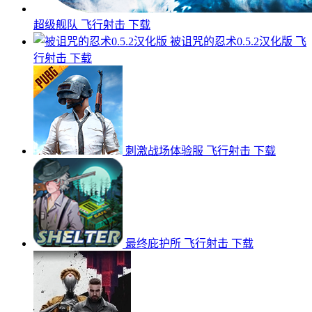
超级舰队
飞行射击
下载
被诅咒的忍术0.5.2汉化版
飞
行射击
下载
刺激战场体验服
飞行射击
下载
最终庇护所
飞行射击
下载