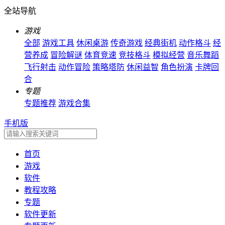
全站导航
游戏
全部
游戏工具
休闲桌游
传奇游戏
经典街机
动作格斗
经
营养成
冒险解谜
体育竞速
竞技格斗
模拟经营
音乐舞蹈
飞行射击
动作冒险
策略塔防
休闲益智
角色扮演
卡牌回
合
专题
专题推荐
游戏合集
手机版
首页
游戏
软件
教程攻略
专题
软件更新