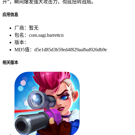
开”，瞬间爆发强大攻击力，彻底扭转战局。
应用信息
厂商：
暂无
包名：
com.sagi.barrettcn
版本：
MD5值：
d5e1d85d3b59ed4f829aafbaf026db9e
相关版本