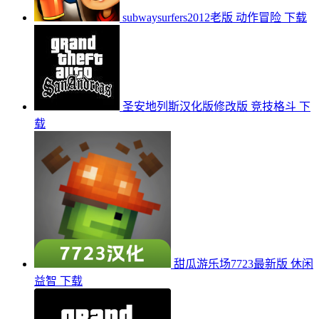
subwaysurfers2012老版
动作冒险
下载
圣安地列斯汉化版修改版
竞技格斗
下
载
甜瓜游乐场7723最新版
休闲
益智
下载