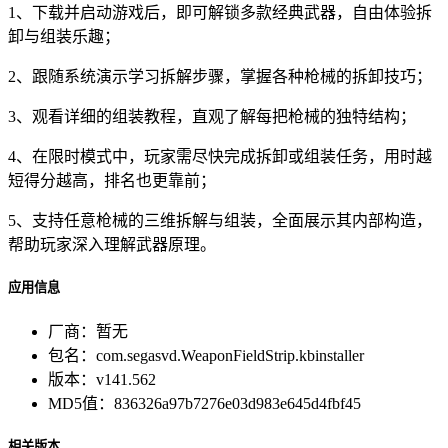
1、下载并启动游戏后，即可解锁多款经典武器，自由体验拆
卸与组装乐趣；
2、跟随系统演示学习拆解步骤，掌握各种枪械的拆卸技巧；
3、观看详细的组装教程，直观了解每把枪械的独特结构；
4、在限时模式中，玩家需尽快完成拆卸或组装任务，用时越
短得分越高，排名也更靠前；
5、支持任意枪械的三维拆解与组装，全面展示其内部构造，
帮助玩家深入理解武器原理。
应用信息
厂商：
暂无
包名：
com.segasvd.WeaponFieldStrip.kbinstaller
版本：
v141.562
MD5值：
836326a97b7276e03d983e645d4fbf45
相关版本