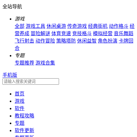
全站导航
游戏
全部
游戏工具
休闲桌游
传奇游戏
经典街机
动作格斗
经
营养成
冒险解谜
体育竞速
竞技格斗
模拟经营
音乐舞蹈
飞行射击
动作冒险
策略塔防
休闲益智
角色扮演
卡牌回
合
专题
专题推荐
游戏合集
手机版
首页
游戏
软件
教程攻略
专题
软件更新