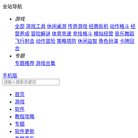
全站导航
游戏
全部
游戏工具
休闲桌游
传奇游戏
经典街机
动作格斗
经
营养成
冒险解谜
体育竞速
竞技格斗
模拟经营
音乐舞蹈
飞行射击
动作冒险
策略塔防
休闲益智
角色扮演
卡牌回
合
专题
专题推荐
游戏合集
手机版
首页
游戏
软件
教程攻略
专题
软件更新