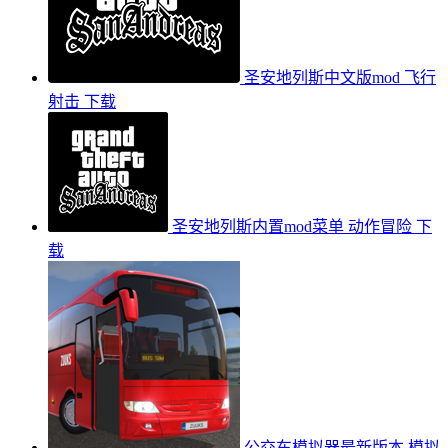
圣安地列斯中文版mod
飞行
射击
下载
圣安地列斯内置mod菜单
动作冒险
下
载
公交车模拟器最新版本
模拟