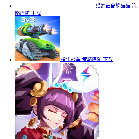
猎梦宿舍躲猫猫
策
略塔防
下载
指尖战车
策略塔防
下载