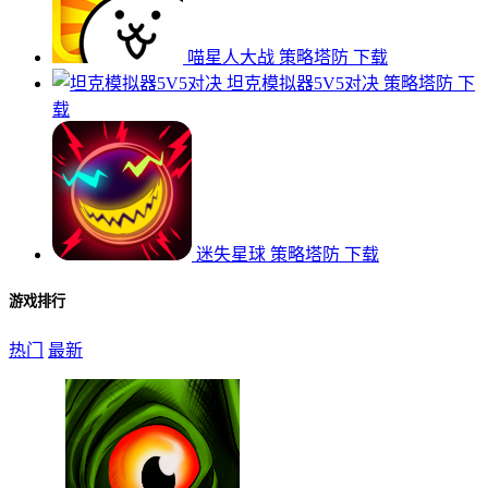
喵星人大战
策略塔防
下载
坦克模拟器5V5对决
策略塔防
下
载
迷失星球
策略塔防
下载
游戏排行
热门
最新