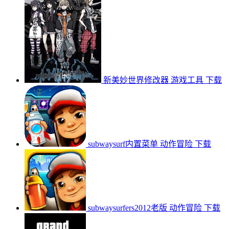
新美妙世界修改器
游戏工具
下载
subwaysurf内置菜单
动作冒险
下载
subwaysurfers2012老版
动作冒险
下载