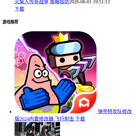
火柴人传奇战争
策略塔防
2026-06-01 19:51:13
下载
游戏推荐
弹壳特攻队修改
版2024内置修改器
飞行射击
下载