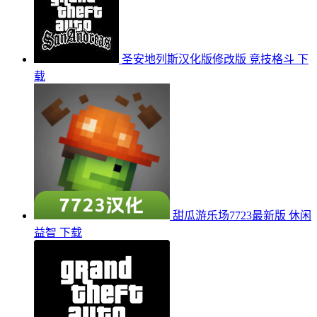
圣安地列斯汉化版修改版
竞技格斗
下
载
甜瓜游乐场7723最新版
休闲
益智
下载