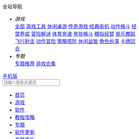
全站导航
游戏
全部
游戏工具
休闲桌游
传奇游戏
经典街机
动作格斗
经
营养成
冒险解谜
体育竞速
竞技格斗
模拟经营
音乐舞蹈
飞行射击
动作冒险
策略塔防
休闲益智
角色扮演
卡牌回
合
专题
专题推荐
游戏合集
手机版
首页
游戏
软件
教程攻略
专题
软件更新