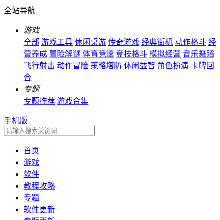
全站导航
游戏
全部
游戏工具
休闲桌游
传奇游戏
经典街机
动作格斗
经
营养成
冒险解谜
体育竞速
竞技格斗
模拟经营
音乐舞蹈
飞行射击
动作冒险
策略塔防
休闲益智
角色扮演
卡牌回
合
专题
专题推荐
游戏合集
手机版
首页
游戏
软件
教程攻略
专题
软件更新