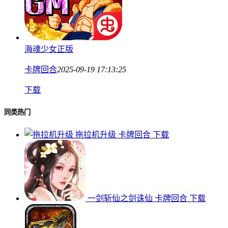
海魂少女正版
卡牌回合
2025-09-19 17:13:25
下载
同类热门
拖拉机升级
卡牌回合
下载
一剑斩仙之剑诛仙
卡牌回合
下载