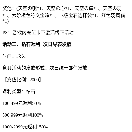
奖池：(天空の躯*1、天空の心*1、天空の瞳*1、天空の羽
*1、六阶橙色符文宝箱*1、13级宝石选择袋*1、红色羽翼箱
*1)
PS：游戏内充值卡不激活线下活动
活动三、钻石返利--次日导表发放
时间：永久
道具活动的发放形式：次日统一邮件发放
【充值比例1:2000】
返利类型：钻石
100-499元返利50%
500-999元返利100%
1000-2999元返利150%