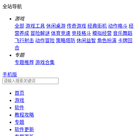
全站导航
游戏
全部
游戏工具
休闲桌游
传奇游戏
经典街机
动作格斗
经
营养成
冒险解谜
体育竞速
竞技格斗
模拟经营
音乐舞蹈
飞行射击
动作冒险
策略塔防
休闲益智
角色扮演
卡牌回
合
专题
专题推荐
游戏合集
手机版
首页
游戏
软件
教程攻略
专题
软件更新