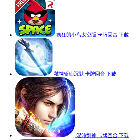
疯狂的小鸟太空版
卡牌回合
下载
弑神斩仙沉默
卡牌回合
下载
混沌剑神
卡牌回合
下载