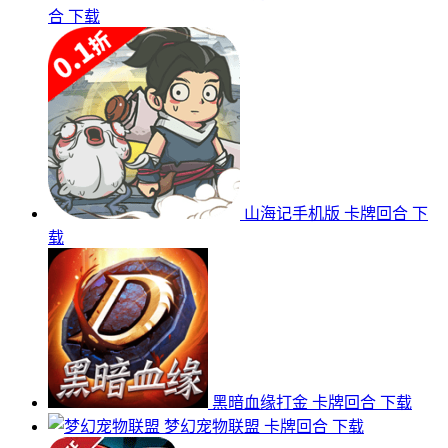
合
下载
山海记手机版
卡牌回合
下
载
黑暗血缘打金
卡牌回合
下载
梦幻宠物联盟
卡牌回合
下载