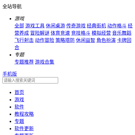
全站导航
游戏
全部
游戏工具
休闲桌游
传奇游戏
经典街机
动作格斗
经
营养成
冒险解谜
体育竞速
竞技格斗
模拟经营
音乐舞蹈
飞行射击
动作冒险
策略塔防
休闲益智
角色扮演
卡牌回
合
专题
专题推荐
游戏合集
手机版
首页
游戏
软件
教程攻略
专题
软件更新