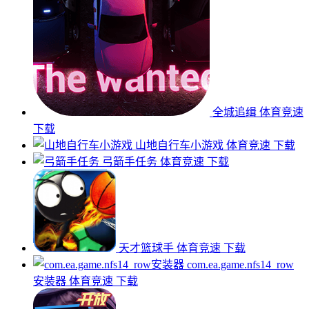
全城追缉
体育竞速
下载
山地自行车小游戏
体育竞速
下载
弓箭手任务
体育竞速
下载
天才篮球手
体育竞速
下载
com.ea.game.nfs14_row
安装器
体育竞速
下载