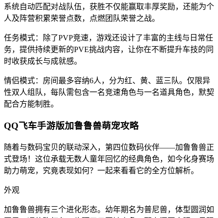
系统自动匹配对战队伍，获胜不仅能赢取丰厚奖励，还能为个
人及阵营积累荣誉点数，点燃团队荣誉之战。
任务模式：除了PVP竞速，游戏还设计了丰富的主线与日常任
务，提供持续更新的PVE挑战内容，让你在不断提升车技的同
时收获成长与成就感。
情侣模式：房间最多容纳6人，分为红、黄、蓝三队。仅限异
性双人组队，每队需包含一名竞速角色与一名道具角色，默契
配合方能制胜。
QQ飞车手游版加鲁鲁兽萌宠攻略
随着与数码宝贝的联动深入，第四位数码伙伴——加鲁鲁兽正
式登场！这位承载无数人童年回忆的经典角色，如今化身赛场
助力萌宠，究竟表现如何？一起来看看它的全方位解析。
外观
加鲁鲁兽拥有三个进化形态。幼年期名为普尼兽，体型圆润如