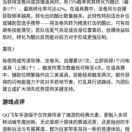
当获得龙卷风或自爆道具时，有15%概率将其转化为酷比（最
多5个），最高转化率可达42%。在道具赛中，龙卷风与自爆
获取频率越高，转化出的酷比数量越多。此特性特别适合补位
或辅助型选手携带——将龙卷风转为精准打击的酷比，可有效
避免技能落空；若队伍氮气充足或自身位置靠后，自爆收益较
低时，转化为酷比反而能对前方对手形成更强压制。
属性3
每使用或传递导弹、龙卷风、自爆累计7次，立即获得1个闪电
道具（上限2个），触发所需次数最低可降至4次。在道具赛
中，辅助位频繁操作这三类道具，技能极易触发两次。额外获
得的闪电能强力干扰对手抓地节奏，打乱其行进路线，为团队
建立或扩大领先优势提供关键支持。
游戏点评
QQ飞车手游版不仅完美传承了端游的经典元素，更融入多项
移动端专属创新。无论是原汁原味的赛道还原，还是独创的手
游新玩法与专属赛道，都为玩家带来耳目一新的竞速体验。随