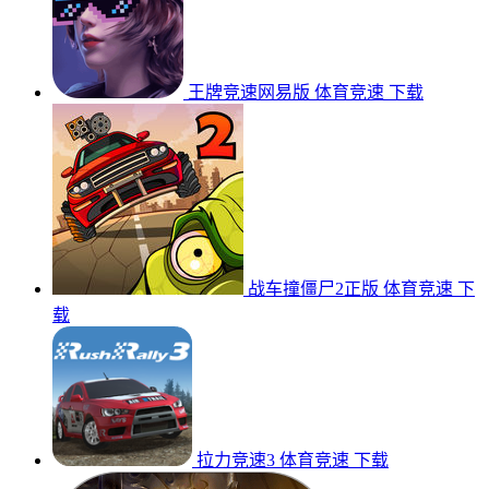
王牌竞速网易版
体育竞速
下载
战车撞僵尸2正版
体育竞速
下
载
拉力竞速3
体育竞速
下载