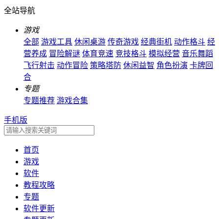
全站导航
游戏
全部
游戏工具
休闲桌游
传奇游戏
经典街机
动作格斗
经
营养成
冒险解谜
体育竞速
竞技格斗
模拟经营
音乐舞蹈
飞行射击
动作冒险
策略塔防
休闲益智
角色扮演
卡牌回
合
专题
专题推荐
游戏合集
手机版
首页
游戏
软件
教程攻略
专题
软件更新