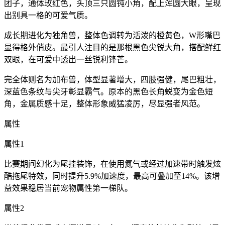
团子，通体玫红色，头顶三只圆钝小角，配上浑圆大眼，呈现
出别具一格的可爱气质。
成长期进化为独角兽，整体色调转为活泼的橙黄色，W形嘴巴
显得格外俏皮。最引人注目的是那根黑色尖锐大角，搭配鲜红
双眼，在可爱中透出一丝锐利锋芒。
完全体则名为加布兽，体型显著增大，四肢强健，尾巴粗壮，
深蓝色条纹与尖牙彰显霸气。原本的黑色长角蜕变为金色短
角，金属质感十足，整体形象威猛凌厉，尽显强者风范。
属性
属性1
比赛期间幻化为尾挂装饰，在使用氮气或经过加速带时触发炫
酷拖尾特效，同时提升5.9%加速度，最高可叠加至14%。该增
益效果稳居当前宠物属性第一梯队。
属性2