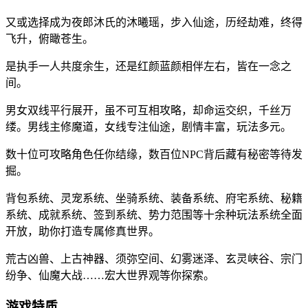
又或选择成为夜郎沐氏的沐曦瑶，步入仙途，历经劫难，终得
飞升，俯瞰苍生。
是执手一人共度余生，还是红颜蓝颜相伴左右，皆在一念之
间。
男女双线平行展开，虽不可互相攻略，却命运交织，千丝万
缕。男线主修魔道，女线专注仙途，剧情丰富，玩法多元。
数十位可攻略角色任你结缘，数百位NPC背后藏有秘密等待发
掘。
背包系统、灵宠系统、坐骑系统、装备系统、府宅系统、秘籍
系统、成就系统、签到系统、势力范围等十余种玩法系统全面
开放，助你打造专属修真世界。
荒古凶兽、上古神器、须弥空间、幻雾迷泽、玄灵峡谷、宗门
纷争、仙魔大战……宏大世界观等你探索。
游戏特质