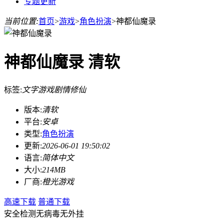
专题更新
当前位置:
首页
>
游戏
>
角色扮演
>
神都仙魔录
神都仙魔录 清软
标签:
文字游戏
剧情修仙
版本:
清软
平台:
安卓
类型:
角色扮演
更新:
2026-06-01 19:50:02
语言:
简体中文
大小:
214MB
厂商:
橙光游戏
高速下载
普通下载
安全检测
无病毒
无外挂