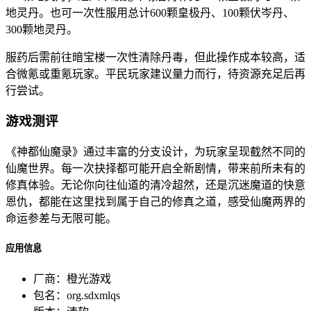
地灵丹。也可一次性服用总计600颗皇极丹、100颗伏岑丹、
300颗地灵丹。
服药后需前往暗宝楼一次性清除丹毒，但此操作成本较高，适
合微氪或重氪玩家。平民玩家建议量力而行，待资源充足后再
行尝试。
游戏测评
《神都仙魔录》通过丰富的分支设计，为玩家呈现截然不同的
仙魔世界。每一次抉择都可能开启全新剧情，带来前所未有的
修真体验。无论你向往仙道的清冷超然，还是沉迷魔道的快意
恩仇，都能在这里找到属于自己的修真之道，感受仙魔两界的
命运参差与无限可能。
应用信息
厂商：
橙光游戏
包名：
org.sdxmlqs