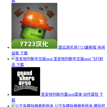
载
甜瓜游乐场7723最新版
休闲
益智
下载
圣安地列斯中文版mod
飞行射
击
下载
圣安地列斯内置mod菜单
动作冒险
下
载
公交车模拟器最新版本
模拟经