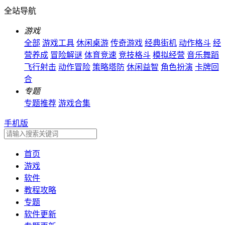
全站导航
游戏
全部
游戏工具
休闲桌游
传奇游戏
经典街机
动作格斗
经
营养成
冒险解谜
体育竞速
竞技格斗
模拟经营
音乐舞蹈
飞行射击
动作冒险
策略塔防
休闲益智
角色扮演
卡牌回
合
专题
专题推荐
游戏合集
手机版
首页
游戏
软件
教程攻略
专题
软件更新