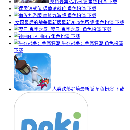
奥特曼集结小米版
角色扮演
下载
偶像请就位
角色扮演
下载
血族九游版
角色扮演
下载
女忍最后的战争最新版最新2026免费版
角色扮演
下载
翌日-鬼字之屋-
角色扮演
下载
神曲H5
角色扮演
下载
生存战争：金属狂潮
角色扮演
下载
人类跌落梦境最新版
角色扮演
下载