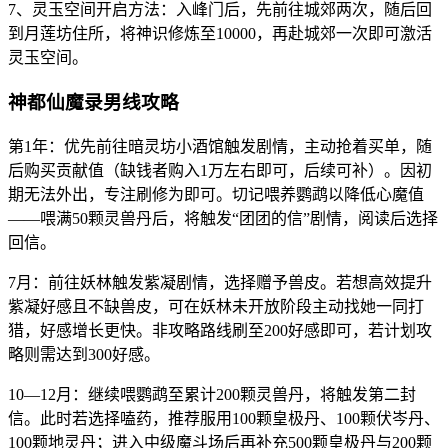
7、灵玉空间开启方法：入峰门后，先前往城郊两次，随后回
到月莲坊住所，将神识修炼至10000，再赴城郊一次即可激活
灵玉空间。
神都仙魔录男线攻略
第1年：优先前往暗灵坊小酒馆触发剧情，主动抢着买单，随
后购买贡献值（缺钱者购入1万左右即可，后续可补）。因初
期无法外出，专注刷修为即可。切记喂养鹦鹉以降低心魔值
——喂满50颗灵兽丹后，将触发“团团的信”剧情，阅读后选择
回信。
7月：前往妖林触发紫凝剧情，选择赠予兽皮。若想高效提升
紫凝好感且不缺兽皮，可在妖林未开放阶段主动找她一同打
猎，好感增长更快。非攻略路线刷至200好感即可，若计划攻
略则需达到300好感。
10—12月：继续喂鹦鹉至累计200颗灵兽丹，将触发第二封
信。此时若选择嗑药，推荐服用100颗皇极丹、100颗伏岑丹、
100颗地灵丹；进入中级魔斗场后再补充500颗皇极丹与200颗