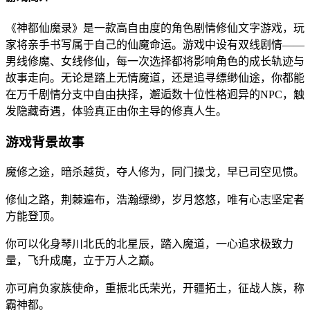
《神都仙魔录》是一款高自由度的角色剧情修仙文字游戏，玩
家将亲手书写属于自己的仙魔命运。游戏中设有双线剧情——
男线修魔、女线修仙，每一次选择都将影响角色的成长轨迹与
故事走向。无论是踏上无情魔道，还是追寻缥缈仙途，你都能
在万千剧情分支中自由抉择，邂逅数十位性格迥异的NPC，触
发隐藏奇遇，体验真正由你主导的修真人生。
游戏背景故事
魔修之途，暗杀越货，夺人修为，同门操戈，早已司空见惯。
修仙之路，荆棘遍布，浩瀚缥缈，岁月悠悠，唯有心志坚定者
方能登顶。
你可以化身琴川北氏的北星辰，踏入魔道，一心追求极致力
量，飞升成魔，立于万人之巅。
亦可肩负家族使命，重振北氏荣光，开疆拓土，征战人族，称
霸神都。