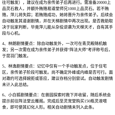
往可触发），建议在成为亲传弟子后再进行。需准备20000上
品灵石救人，并额外贿赂易道堂师兄1000上品灵石。若不贿
赂，萍儿将失踪；若贿赂成功，她将晋升为亲传弟子。后续会
自动触发其道谢剧情，并在天梯剧情中再次出现。是否救助取
决于玩家判断，毕竟萍儿能从杂役逆袭为天梯天才，自有其手
段与心机。
4、林朗剧情要点：除自动触发外，一次可在青灵殿随机触
发；另一次需在成为亲传弟子并获得“阵法大师”考评称号后，
于昆羽门触发。
5、林逸剧情要点：记忆中仅有一个手动触发点，位于住宅
区，亲传弟子阶段可触发。尚不确定外峰或内峰是否可行。面
对邀约可选择婉拒或答应，建议存档分别尝试。自动触发剧情
未计入此总结。
6、小白狐剧情要点：在兽园探索时救下并收留，随后系统会
提示前往阵法堂云雁阁。完成后至灵宠堂购买150瓶灵液喂
食，即可使其幻化人形。相关自动剧情未列入此条。