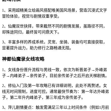
1、采用超精美立绘画风搭配唯美国风场景，营造沉浸式文字
冒险体验，视觉与剧情双重享受。
2、仙魔双世抉择，带来截然不同的剧情发展，虽路径不同，
却殊途同归，最终皆可问鼎天下。
3、丰富多样的养成系统，灵宠、坐骑、装备均可直接获取，
显著提升战力，助力修行之路畅通无阻。
神都仙魔录女线攻略
1、女线身份晋升流程与男线一致，依次为新晋弟子→外峰弟
子→内峰弟子→亲传弟子，目前亲传弟子之后开启天梯剧情。
2、修仙入门及第一年攻略已有详细说明，此处不再赘述。女
线无时间限制，进度可控。通常最快节奏为：第一年达外峰弟
子，第二年升内峰弟子，第三年成为亲传弟子。
3、萍儿剧情要点：触发需满足三年以上时间条件（例如1月前