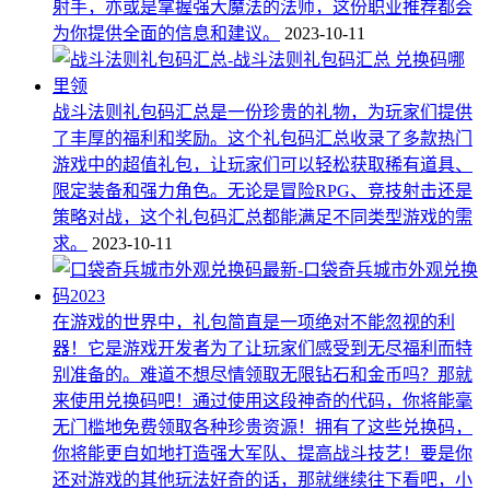
射手，亦或是掌握强大魔法的法师，这份职业推荐都会
为你提供全面的信息和建议。
2023-10-11
战斗法则礼包码汇总是一份珍贵的礼物，为玩家们提供
了丰厚的福利和奖励。这个礼包码汇总收录了多款热门
游戏中的超值礼包，让玩家们可以轻松获取稀有道具、
限定装备和强力角色。无论是冒险RPG、竞技射击还是
策略对战，这个礼包码汇总都能满足不同类型游戏的需
求。
2023-10-11
在游戏的世界中，礼包简直是一项绝对不能忽视的利
器！它是游戏开发者为了让玩家们感受到无尽福利而特
别准备的。难道不想尽情领取无限钻石和金币吗？那就
来使用兑换码吧！通过使用这段神奇的代码，你将能毫
无门槛地免费领取各种珍贵资源！拥有了这些兑换码，
你将能更自如地打造强大军队、提高战斗技艺！要是你
还对游戏的其他玩法好奇的话，那就继续往下看吧，小