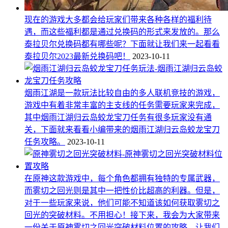
现在的游戏大多都会给玩家们带来各种各样的福利待
遇，而这些福利都是通过兑换码的形式来发放的。那么
泰拉贝尔兑换码都有哪些呢？下面就让我们来一起看看
泰拉贝尔2023最新兑换码吧！
2023-10-11
烟雨江湖是一款玩法比较自由的多人联机竞技的游戏，
游戏中有着非常丰富的主支线的任务需要玩家来完成，
其中烟雨江湖归云岛蛟龙宝刀任务有很多玩家没有通
关，下面就来看看小编带来的烟雨江湖归云岛蛟龙宝刀
任务攻略。
2023-10-11
在原神这款游戏中，每个角色都拥有独特的专属武器，
而雾切之回光则是其中一把性价比超高的利器。但是，
对于一些玩家来说，他们可能不知道该如何获取雾切之
回光的突破材料。不用担心！接下来，我会为大家带来
一份关于原神雾切之回光突破材料位置的攻略，让我们