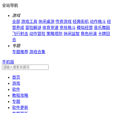
全站导航
游戏
全部
游戏工具
休闲桌游
传奇游戏
经典街机
动作格斗
经
营养成
冒险解谜
体育竞速
竞技格斗
模拟经营
音乐舞蹈
飞行射击
动作冒险
策略塔防
休闲益智
角色扮演
卡牌回
合
专题
专题推荐
游戏合集
手机版
首页
游戏
软件
教程攻略
专题
软件更新