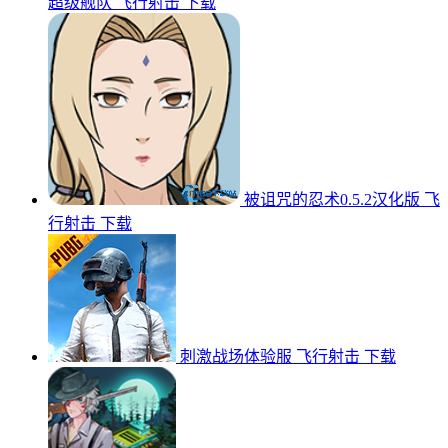
超级舰队
飞行射击
下载
被诅咒的忍术0.5.2汉化版
飞
行射击
下载
刺激战场体验服
飞行射击
下载