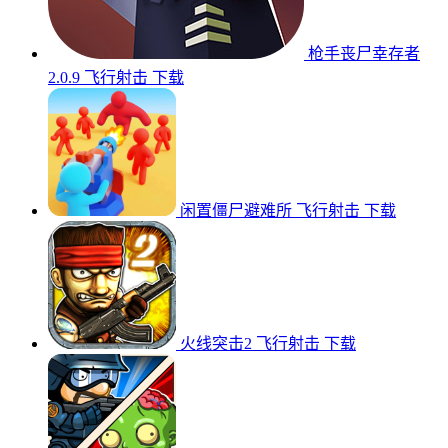
枪手丧尸幸存者
2.0.9
飞行射击
下载
闲置僵尸避难所
飞行射击
下载
火线突击2
飞行射击
下载