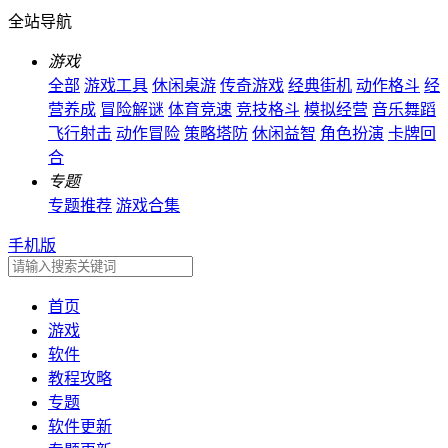
全站导航
游戏
全部
游戏工具
休闲桌游
传奇游戏
经典街机
动作格斗
经
营养成
冒险解谜
体育竞速
竞技格斗
模拟经营
音乐舞蹈
飞行射击
动作冒险
策略塔防
休闲益智
角色扮演
卡牌回
合
专题
专题推荐
游戏合集
手机版
首页
游戏
软件
教程攻略
专题
软件更新