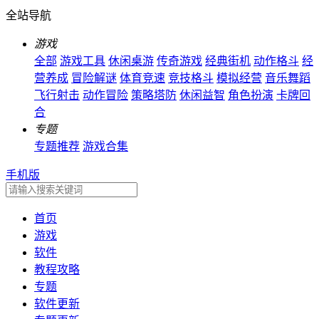
全站导航
游戏
全部
游戏工具
休闲桌游
传奇游戏
经典街机
动作格斗
经
营养成
冒险解谜
体育竞速
竞技格斗
模拟经营
音乐舞蹈
飞行射击
动作冒险
策略塔防
休闲益智
角色扮演
卡牌回
合
专题
专题推荐
游戏合集
手机版
首页
游戏
软件
教程攻略
专题
软件更新