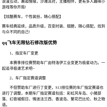
浪漫互动，邂逅情缘，沙滩派对，主播相伴，更有多人趣味小
游戏等你开局!
【炫酷赛车，个性装扮，随心搭配】
赛车经典延续，品质升级，百变时装、翅膀，随心搭配，找到
与众不同的自己!
qq飞车无限钻石修改版优势
1、指定车厂变更
本赛季排位赛赞助车厂由特洛伊工业变更为极星动力。一
起追寻极速艺术吧~
2、车厂指定赛道调整
不但赞助车厂进行了变更，S13排位赛的车厂指定赛道也
进行了调整，本期车厂指定赛道包括：彩虹风车岛、小猪部
落、幻音城假日、情迷法兰西、香波岛、繁花巴比伦、秋之物
语。