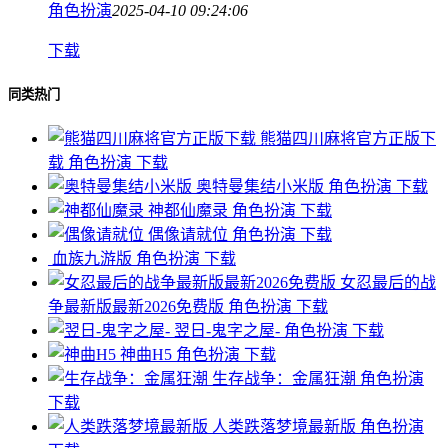
角色扮演
2025-04-10 09:24:06
下载
同类热门
熊猫四川麻将官方正版下
载
角色扮演
下载
奥特曼集结小米版
角色扮演
下载
神都仙魔录
角色扮演
下载
偶像请就位
角色扮演
下载
血族九游版
角色扮演
下载
女忍最后的战
争最新版最新2026免费版
角色扮演
下载
翌日-鬼字之屋-
角色扮演
下载
神曲H5
角色扮演
下载
生存战争：金属狂潮
角色扮演
下载
人类跌落梦境最新版
角色扮演