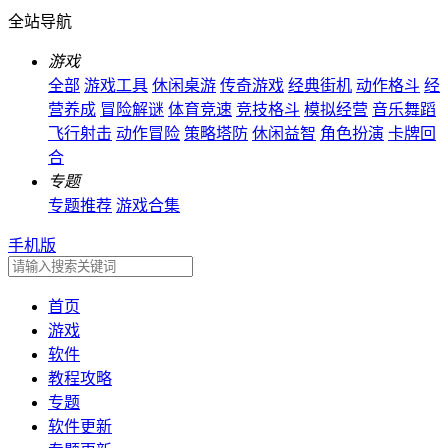
全站导航
游戏
全部
游戏工具
休闲桌游
传奇游戏
经典街机
动作格斗
经
营养成
冒险解谜
体育竞速
竞技格斗
模拟经营
音乐舞蹈
飞行射击
动作冒险
策略塔防
休闲益智
角色扮演
卡牌回
合
专题
专题推荐
游戏合集
手机版
首页
游戏
软件
教程攻略
专题
软件更新