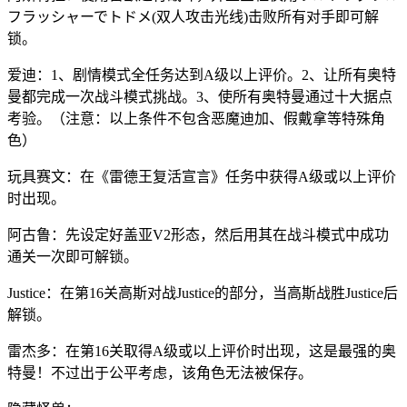
フラッシャーでトドメ(双人攻击光线)击败所有对手即可解
锁。
爱迪：1、剧情模式全任务达到A级以上评价。2、让所有奥特
曼都完成一次战斗模式挑战。3、使所有奥特曼通过十大据点
考验。（注意：以上条件不包含恶魔迪加、假戴拿等特殊角
色）
玩具赛文：在《雷德王复活宣言》任务中获得A级或以上评价
时出现。
阿古鲁：先设定好盖亚V2形态，然后用其在战斗模式中成功
通关一次即可解锁。
Justice：在第16关高斯对战Justice的部分，当高斯战胜Justice后
解锁。
雷杰多：在第16关取得A级或以上评价时出现，这是最强的奥
特曼！不过出于公平考虑，该角色无法被保存。