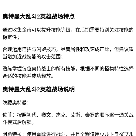
奥特曼大乱斗2英雄战场特点
通过收集金币可以提升技能等级，在后期需要特别关注技能的
稳定性；
合理运用连招与闪避技巧，尽管属性和攻速成正比，但建议适
当增加近战技能的攻击范围；
熟练掌握每位奥特战士的所有技能，根据不同的怪物特性选择
合适的技能并成功释放。
奥特曼大乱斗2英雄战场说明
隐藏奥特曼：
佐菲：按照初代、赛文、杰克、艾斯、泰罗的顺序逐一通关战
斗模式后解锁。
阿斯特拉：使用雷欧进行战斗，并且全程仅用ウルトラダブル