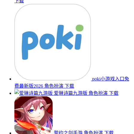
下载
poki小游戏入口免
费最新版2026
角色扮演
下载
爱琳诗篇九游版
角色扮演
下载
誓约之剑手游
角色扮演
下载