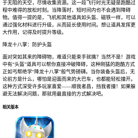
于无阻的天空，尽情收集资源。这一段飞行时光无疑是跑酷过
程中难得的放松时刻。当降落时，短时间内也不会遇到障碍
物。值得一提的是，飞机和其他道具如头盔、磁铁一样，可以
通过强化材料进行升级，从而延长使用时间。想让道具发挥更
大作用，记得及时提升等级。
降龙十八掌：防护头盔
面对突如其来的障碍物，难道只能束手就擒？当然不是！游戏
中有“头盔”道具可以帮你直接冲破障碍，这种刚猛的跑酷方式
正如丐帮绝学“降龙十八掌”般气势磅礴。当你装备头盔后，无
论前方是什么，哪怕是迎面而来的大巴车，也都能轻松撞开。
这种方式深受许多玩家喜爱——顺我者昌，挡我者撞！如果躲
避无法解决问题，那就用最直接的方式解决吧。
相关版本