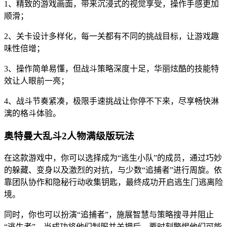
1、精致的游戏画面，带来沉浸式的视觉享受，操作手感更加
顺滑；
2、关卡设计多样化，每一关都有不同的挑战目标，让游戏趣
味性倍增；
3、操作简单易懂，但战斗策略深度十足，华丽炫酷的技能特
效让人眼前一亮；
4、战斗节奏紧凑，极限手速挑战让你停不下来，尽享畅快淋
漓的格斗体验。
奥特曼大乱斗2人物满级版玩法
在这款游戏中，你可以选择成为“逃生小队”的成员，通过巧妙
的躲藏、变身以及激烈的对抗，与少数“追捕者”进行周旋。依
靠团队协作和隐秘行动收集钥匙，最终成功开启逃生门逃离险
境。
同时，你也可以扮演“追捕者”，施展智慧与策略搜寻并阻止
“逃生者”。当成功将他们制服并关押后，要时刻警惕他们可能