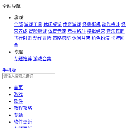
全站导航
游戏
全部
游戏工具
休闲桌游
传奇游戏
经典街机
动作格斗
经
营养成
冒险解谜
体育竞速
竞技格斗
模拟经营
音乐舞蹈
飞行射击
动作冒险
策略塔防
休闲益智
角色扮演
卡牌回
合
专题
专题推荐
游戏合集
手机版
首页
游戏
软件
教程攻略
专题
软件更新