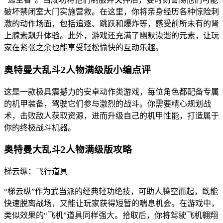
破坏禁闭室大门实施营救。在这里，你将亲身经历各种惊险刺
激的动作场面，包括追逐、跳跃和爆炸等，感受前所未有的肾
上腺素飙升体验。此外，游戏还充满了幽默诙谐的元素，让玩
家在紧张之余也能享受轻松愉快的互动乐趣。
奥特曼大乱斗2人物满级版小编点评
这是一款极具震撼力的安卓动作类游戏，每位角色都配备专属
的机甲装备，驾驶它们参与激烈的战斗。你需要精心规划战
术，击败敌人获取资源，进而升级自己的机甲性能，打造属于
你的终极战斗机器。
奥特曼大乱斗2人物满级版攻略
梯云纵：飞行道具
“梯云纵”作为武当派的经典轻功绝技，可助人腾空而起，既能
快速脱离战场，又能让玩家获得短暂的喘息机会。在游戏中，
类似效果的“飞机”道具同样强大。拾取后，你将驾驶飞机翱翔