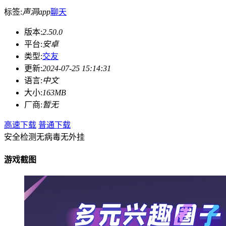
标签:
声洞app
聊天
版本:
2.50.0
平台:
安卓
类型:
交友
更新:
2024-07-25 15:14:31
语言:
中文
大小:
163MB
厂商:
暂无
高速下载
普通下载
安全检测
无病毒
无外挂
游戏截图