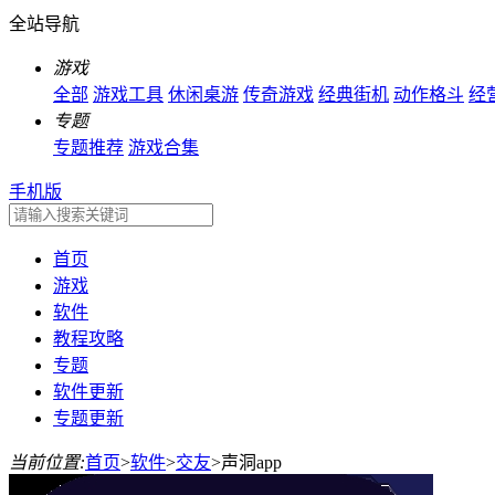
全站导航
游戏
全部
游戏工具
休闲桌游
传奇游戏
经典街机
动作格斗
经
专题
专题推荐
游戏合集
手机版
首页
游戏
软件
教程攻略
专题
软件更新
专题更新
当前位置:
首页
>
软件
>
交友
>
声洞app