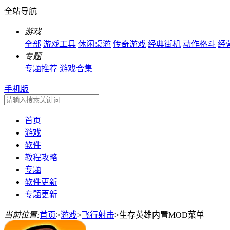
全站导航
游戏
全部
游戏工具
休闲桌游
传奇游戏
经典街机
动作格斗
经
专题
专题推荐
游戏合集
手机版
首页
游戏
软件
教程攻略
专题
软件更新
专题更新
当前位置:
首页
>
游戏
>
飞行射击
>
生存英雄内置MOD菜单