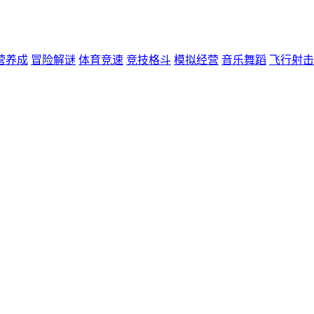
营养成
冒险解谜
体育竞速
竞技格斗
模拟经营
音乐舞蹈
飞行射击