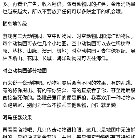
多。再看个广告，收入翻倍。随着动物园的扩建，金币消耗量
也越来越大，所以不要放弃任何可以多赚金币的机会哦。
栖息地等级
游戏有三大动物园：空中动物园、时空动物园和海洋动物园。
每个动物园可去往几个小地图，空中动物园可以去往稀树草
原、丛林、山脉、澳洲、极地；时空动物园可去往侏罗纪、奥
林匹斯山、花园、长城；海洋动物园可去往海洋。
时空动物园部分地图
再来说一说动物吧。动物狂暴后会有不同的效果，有的乱跳、
有的将你甩出、有的带你狂奔、有的直接吞了你，甚至用屁股
直接坐死你的。影眦最爱用的便是野狼，我喜欢用一种动物从
头跑到尾，别问为什么不换乘其他动物，问？就是懒！
河马狂暴效果
再看看商城吧，几只传奇动物很抢眼，这几只是地图中无法捕
捉的，只能通过氪金获得。并且，每只传奇动物都有其特殊加