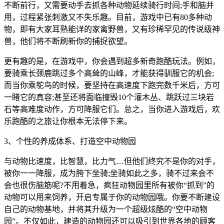
不断前行，又需要动手去抓各种动物延续骑行时间;手和脑并
用，过程紧张刺激又不失乐趣。目前，游戏中已有80多种动
物，即有大家耳熟能详的家禽野兽，又有珍稀罕见的传说级神
兽，他们将不断刷新你的捕捉欲望。
更有趣的是，在游戏中，你会遇到超多新奇跑酷玩法。例如，
要骑乘长颈鹿跳过多个高耸的山峰，才能获得驯服它的机会;
而当你乘鸵鸟的时候，要坚持在高速度下跑完数千米后，方可
一睹它的真容;甚至还将面临撞毁10个灌木丛、跳跃过三块岩
石等高难度动作，方可降服它们。总之，当你进入游戏后，欢
乐跑酷的之旅让你根本无法停下来。
3、个性的养成体系、打造空中动物园
与动物比速度，比智慧，比力气…但他们终究不是你的对手，
被你一一降服，成为胯下坐骑;坐骑如此之多，骑不过来会不
会也很伤脑筋呢?不用着急，疯狂动物园里所有被你“抓到”的
动物可以用来饲养，开启专属于你的动物园哦。你要不断建设
自己的动物基地，并将其升级为一个超级炫酷的“空中动物
园”。不仅如此，建造的动物园还可以吸引到世界各地的顾客