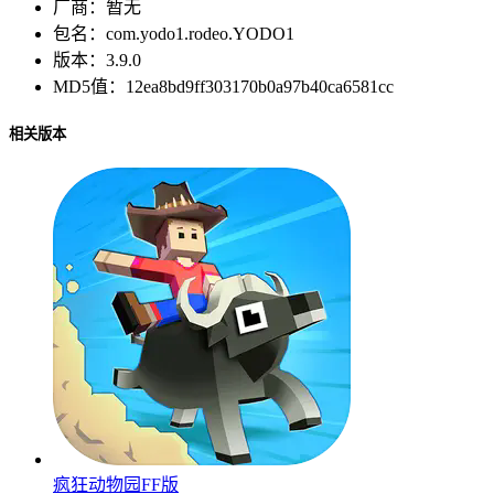
厂商：
暂无
包名：
com.yodo1.rodeo.YODO1
版本：
3.9.0
MD5值：
12ea8bd9ff303170b0a97b40ca6581cc
相关版本
疯狂动物园FF版