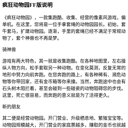
疯狂动物园FF版说明
《疯狂动物园》，一款集跑酷、收集、经营的像素风游戏，偏
单机。在这里，您将是一位手拿套绳的动物园园长。初始，套
牛套马，扩建动物园。逐渐，手里的套绳已经不满足于常规动
物了，套个神兽也不再是梦。
骑神兽
游戏有两大特色，其一就是收集跑酷。在各种地图里，左右操
纵人物方向，松手套取另一种动物。在变化莫测，反复无常的
地形中努力向前奔跑。在您奔跑的路上，有各种稀有、濒危动
物等你带回家，还有金币箱等你来撞。当然，奔跑途中也会有
石头树木阻拦着，甚至会碰到一些碰瓷的动物阻碍您的步伐。
这里，死亡很容易，而奔跑的意义就是为了活得更久。
新的朋友
其二便是经营动物园。开门营业、升级栖息地、繁殖宝宝等。
动物园规模越大，开门营业的家庭票越多，赚取的金币也就越