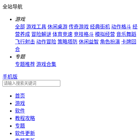
全站导航
游戏
全部
游戏工具
休闲桌游
传奇游戏
经典街机
动作格斗
经
营养成
冒险解谜
体育竞速
竞技格斗
模拟经营
音乐舞蹈
飞行射击
动作冒险
策略塔防
休闲益智
角色扮演
卡牌回
合
专题
专题推荐
游戏合集
手机版
首页
游戏
软件
教程攻略
专题
软件更新