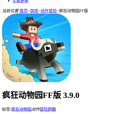
专题更新
当前位置:
首页
>
游戏
>
动作冒险
>
疯狂动物园FF版
疯狂动物园FF版 3.9.0
标签:
疯狂动物园
动作
冒险
跑酷