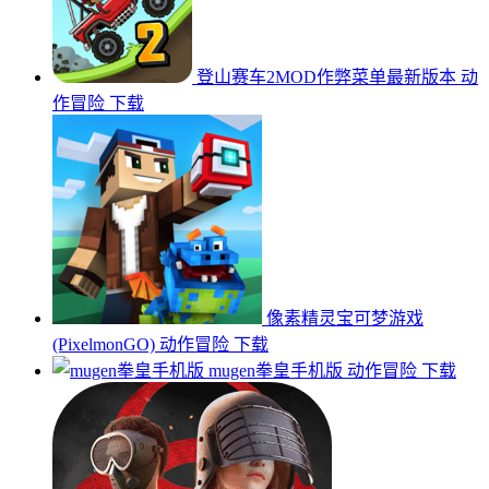
登山赛车2MOD作弊菜单最新版本
动
作冒险
下载
像素精灵宝可梦游戏
(PixelmonGO)
动作冒险
下载
mugen拳皇手机版
动作冒险
下载