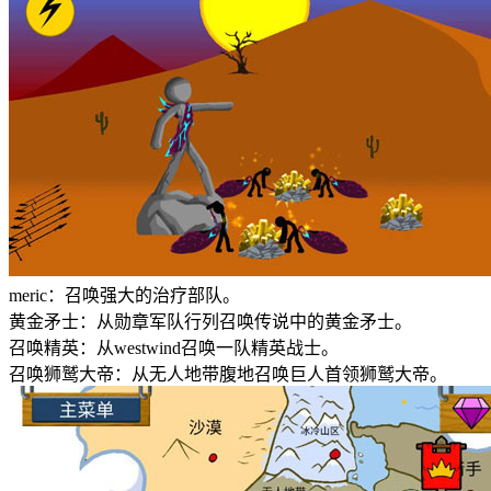
meric：召唤强大的治疗部队。
黄金矛士：从勋章军队行列召唤传说中的黄金矛士。
召唤精英：从westwind召唤一队精英战士。
召唤狮鹫大帝：从无人地带腹地召唤巨人首领狮鹫大帝。