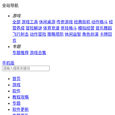
全站导航
游戏
全部
游戏工具
休闲桌游
传奇游戏
经典街机
动作格斗
经
营养成
冒险解谜
体育竞速
竞技格斗
模拟经营
音乐舞蹈
飞行射击
动作冒险
策略塔防
休闲益智
角色扮演
卡牌回
合
专题
专题推荐
游戏合集
手机版
首页
游戏
软件
教程攻略
专题
软件更新