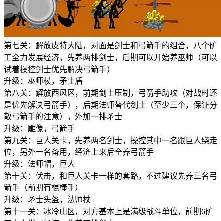
第七关：解放皮特大陆，对面是剑士和弓箭手的组合，八个矿
工全力发展经济，先养两排剑士，后期可以开始养巫师（可以
试着操控剑士优先解决弓箭手）
升级：巫师杖，矛士盾
第八关：解放西风区，前期剑士压制，弓箭手助攻（对战时还
是优先解决弓箭手），后期法师替代剑士（至少三个，保证分
散弓箭手的注意），外加一排矛士
升级：雕像，弓箭手
第九关：巨人关卡，先养两名剑士，操控其中一名跟巨人绕走
位，另外一名备用，经济上来后全养弓箭手
升级：法师帽，巨人
第十关：伏击，和巨人关卡一样的套路，不过建议先养三名弓
箭手（前期有棍棒手）
升级：矛士头盔，法师杖
第十一关：冰冷山区，对方基本上是满级战斗单位，前期6矿