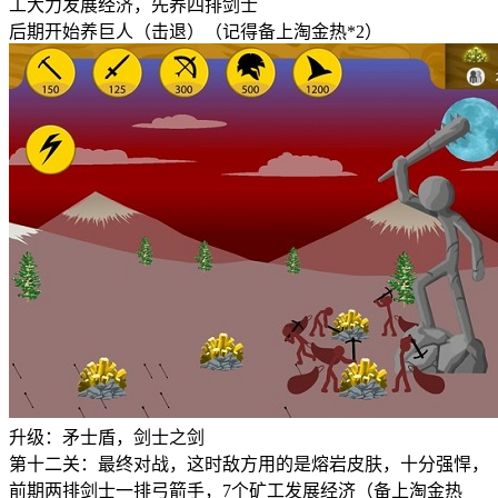
工大力发展经济，先养四排剑士
后期开始养巨人（击退）（记得备上淘金热*2）
升级：矛士盾，剑士之剑
第十二关：最终对战，这时敌方用的是熔岩皮肤，十分强悍，
前期两排剑士一排弓箭手，7个矿工发展经济（备上淘金热