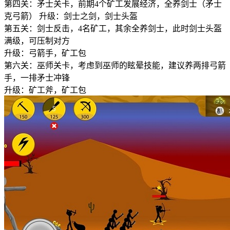
第四关：矛士关卡，前期4个矿工发展经济，全养剑士（矛士
克弓箭） 升级：剑士之剑，剑士头盔
第五关：剑士反击，4名矿工，其余全养剑士，此时剑士头盔
满级，可压制对方
升级：弓箭手，矿工包
第六关：巫师关卡，考虑到巫师的眩晕技能，建议养两排弓箭
手，一排矛士冲锋
升级：矿工斧，矿工包