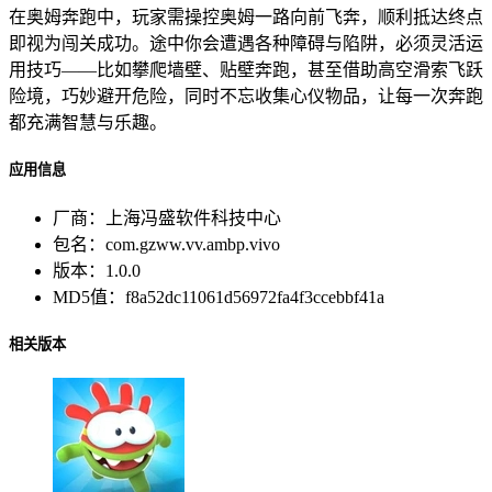
在奥姆奔跑中，玩家需操控奥姆一路向前飞奔，顺利抵达终点
即视为闯关成功。途中你会遭遇各种障碍与陷阱，必须灵活运
用技巧——比如攀爬墙壁、贴壁奔跑，甚至借助高空滑索飞跃
险境，巧妙避开危险，同时不忘收集心仪物品，让每一次奔跑
都充满智慧与乐趣。
应用信息
厂商：
上海冯盛软件科技中心
包名：
com.gzww.vv.ambp.vivo
版本：
1.0.0
MD5值：
f8a52dc11061d56972fa4f3ccebbf41a
相关版本