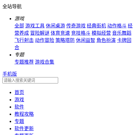
全站导航
游戏
全部
游戏工具
休闲桌游
传奇游戏
经典街机
动作格斗
经
营养成
冒险解谜
体育竞速
竞技格斗
模拟经营
音乐舞蹈
飞行射击
动作冒险
策略塔防
休闲益智
角色扮演
卡牌回
合
专题
专题推荐
游戏合集
手机版
首页
游戏
软件
教程攻略
专题
软件更新