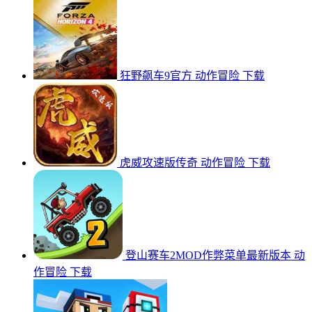
狂野飙车9官方
动作冒险
下载
虎威攻速版传奇
动作冒险
下载
登山赛车2MOD作弊菜单最新版本
动
作冒险
下载