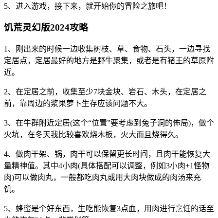
5、进入游戏，接下来，就开始你的冒险之旅吧！
饥荒灵幻版2024攻略
1、刚出来的时候一边收集树枝、草、食物、石头，一边寻找
定居点，定居最好的地方是野牛聚集，或者是有猪王的草原附
近。
2、在定居之前，收集至少7块金块、岩石、木头，在定居之
前，靠周边的浆果萝卜生存应该问题不大。
3、在牛群附近定居(这个“位置”要考虑到兔子洞的佈局)，做个
火坑，在冬天我比较喜欢烧木板，火大而且烧得久。
4、做肉干架、锅，肉干可以保留更长时间，且肉干能恢复大
量精神值。其中4小肉(具体搭配可以调整，例如3小肉+1怪物
肉)可以做肉丸，一般都吃肉丸或用大肉块做成的肉汤来充
饥。
5、蜂蜜是个好东西，生吃能恢复3点血，用肉进行烹饪的话至