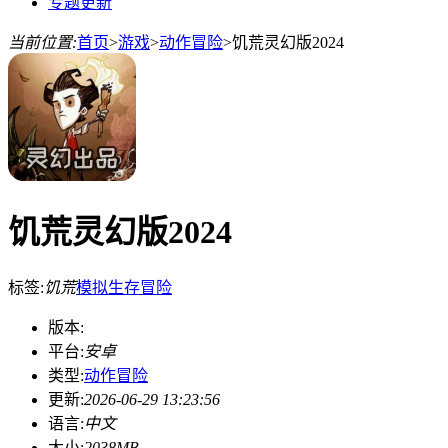
专题更新
当前位置:
首页
>
游戏
>
动作冒险
>
饥荒灵幻版2024
饥荒灵幻版2024
标签:
饥荒
模拟
生存
冒险
版本:
平台:
安卓
类型:
动作冒险
更新:
2026-06-29 13:23:56
语言:
中文
大小:
2038MB