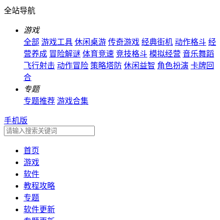
全站导航
游戏
全部
游戏工具
休闲桌游
传奇游戏
经典街机
动作格斗
经
营养成
冒险解谜
体育竞速
竞技格斗
模拟经营
音乐舞蹈
飞行射击
动作冒险
策略塔防
休闲益智
角色扮演
卡牌回
合
专题
专题推荐
游戏合集
手机版
首页
游戏
软件
教程攻略
专题
软件更新