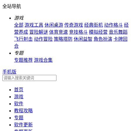
全站导航
游戏
全部
游戏工具
休闲桌游
传奇游戏
经典街机
动作格斗
经
营养成
冒险解谜
体育竞速
竞技格斗
模拟经营
音乐舞蹈
飞行射击
动作冒险
策略塔防
休闲益智
角色扮演
卡牌回
合
专题
专题推荐
游戏合集
手机版
首页
游戏
软件
教程攻略
专题
软件更新