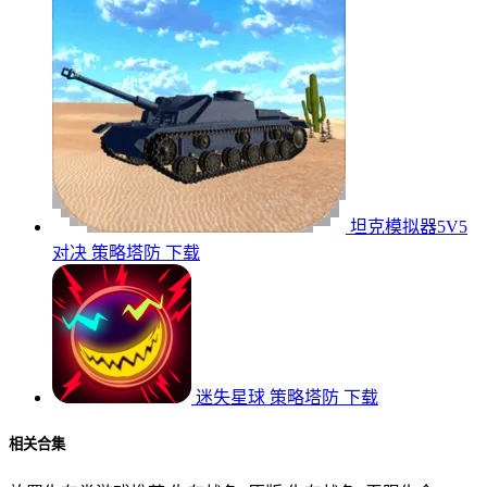
坦克模拟器5V5
对决
策略塔防
下载
迷失星球
策略塔防
下载
相关合集